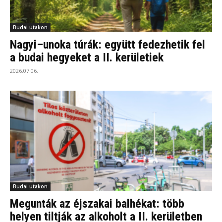
Budai utakon
Nagyi–unoka túrák: együtt fedezhetik fel
a budai hegyeket a II. kerületiek
2026.07.06.
Budai utakon
Megunták az éjszakai balhékat: több
helyen tiltják az alkoholt a II. kerületben