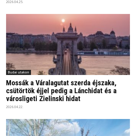
2026.04.25.
Budai utakon
Mossák a Váralagutat szerda éjszaka,
csütörtök éjjel pedig a Lánchidat és a
városligeti Zielinski hidat
2026.04.22.