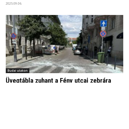
2025.09.06.
Budai utakon
Üvegtábla zuhant a Fény utcai zebrára
2025.07.29.