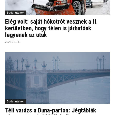
Budai utakon
Elég volt: saját hókotrót vesznek a II.
kerületben, hogy télen is járhatóak
legyenek az utak
2026.02.04.
Budai utakon
Téli varázs a Duna-parton: Jégtáblák