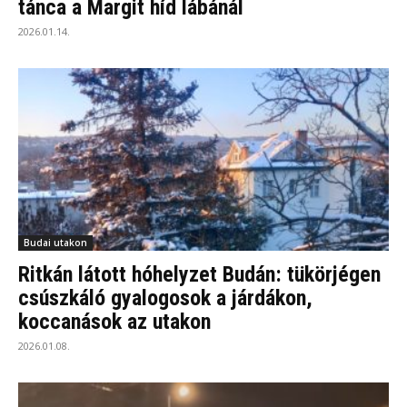
tánca a Margit híd lábánál
2026.01.14.
Budai utakon
Ritkán látott hóhelyzet Budán: tükörjégen
csúszkáló gyalogosok a járdákon,
koccanások az utakon
2026.01.08.