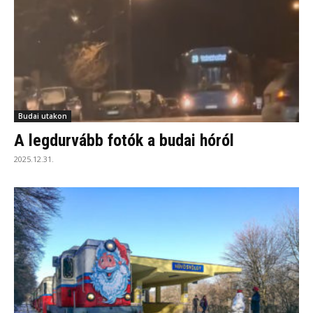
Budai utakon
A legdurvább fotók a budai hóról
2025.12.31.