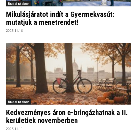
Budai utakon
Mikulásjáratot indít a Gyermekvasút:
mutatjuk a menetrendet!
2025.11.16.
Budai utakon
Kedvezményes áron e-bringázhatnak a II.
kerületiek novemberben
2025.11.11.