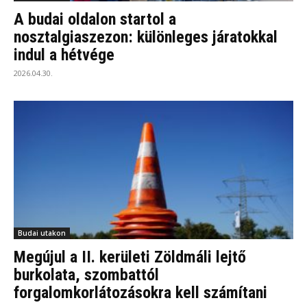
A budai oldalon startol a
nosztalgiaszezon: különleges járatokkal
indul a hétvége
2026.04.30.
Budai utakon
Megújul a II. kerületi Zöldmáli lejtő
burkolata, szombattól
forgalomkorlátozásokra kell számítani