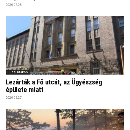
2026.07.05.
Budai utakon
Lezárták a Fő utcát, az Ügyészség
épülete miatt
2026.05.27.