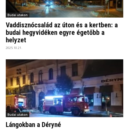
Budai utakon
Vaddisznócsalád az úton és a kertben: a
budai hegyvidéken egyre égetőbb a
helyzet
2025.10.21.
Budai utakon
Lángokban a Déryné