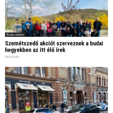
Budai utakon
Szemétszedő akciót szerveznek a budai
hegyekben az itt élő írek
2026.04.20.