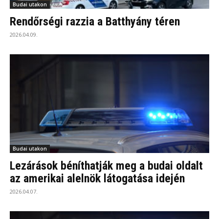
Budai utakon
Rendőrségi razzia a Batthyány téren
2026.04.09.
Budai utakon
Lezárások béníthatják meg a budai oldalt
az amerikai alelnök látogatása idején
2026.04.07.