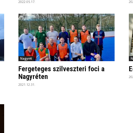
2022.05.17.
20
Nagyrét
N
Fergeteges szilveszteri foci a
E
Nagyréten
20
2021.12.31.