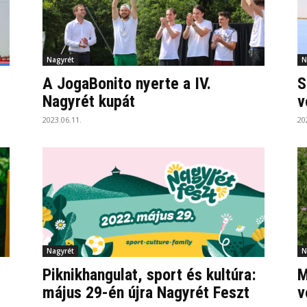
Nagyrét
N
A JogaBonito nyerte a IV.
S
Nagyrét kupát
v
2023.06.11.
20
Nagyrét
N
Piknikhangulat, sport és kultúra:
M
május 29-én újra Nagyrét Feszt
v