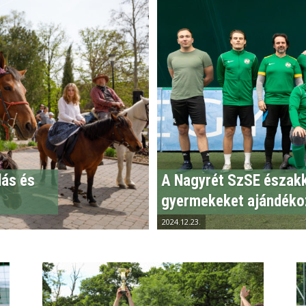
lás és
A Nagyrét SzSE észak
gyermekeket ajándéko
2024.12.23.