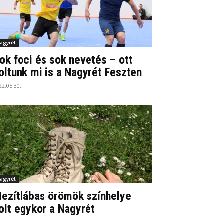
agyrét
ok foci és sok nevetés – ott
oltunk mi is a Nagyrét Feszten
22.05.30.
agyrét
ezítlábas örömök színhelye
olt egykor a Nagyrét