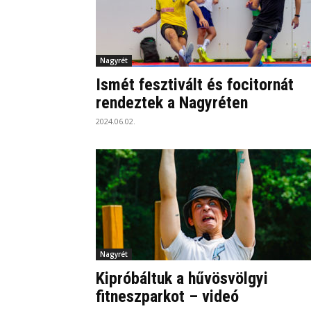
Nagyrét
Ismét fesztivált és focitornát
rendeztek a Nagyréten
2024.06.02.
Nagyrét
Kipróbáltuk a hűvösvölgyi
fitneszparkot – videó