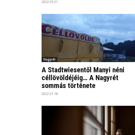
2022.05.21.
Nagyrét
A Stadtwiesentől Manyi néni
céllövöldéjéig… A Nagyrét
sommás története
2022.01.18.