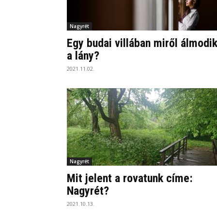
Nagyrét
Egy budai villában miről álmodi
a lány?
2021.11.02.
Nagyrét
Mit jelent a rovatunk címe:
Nagyrét?
2021.10.13.