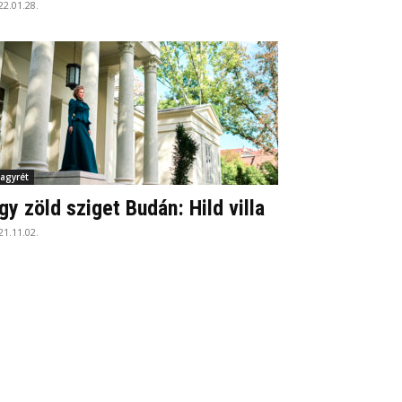
22.01.28.
agyrét
gy zöld sziget Budán: Hild villa
21.11.02.