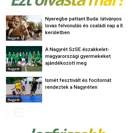
Nyeregbe pattant Buda: látványos
lovas felvonulás és családi nap a II.
kerületben
Nagyrét
A Nagyrét SzSE északkelet-
magyarországi gyermekeket
ajándékozott meg
Nagyrét
Ismét fesztivált és focitornát
rendeztek a Nagyréten
Nagyrét