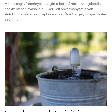
A lakossági vélemények alapján a beruházási tervek jelentős
csökkentését javasolja a II. kerületi önkormányzat a volt
Autóklub területének tulajdonosának. Őrsi Gergely polgármester
szerint a...