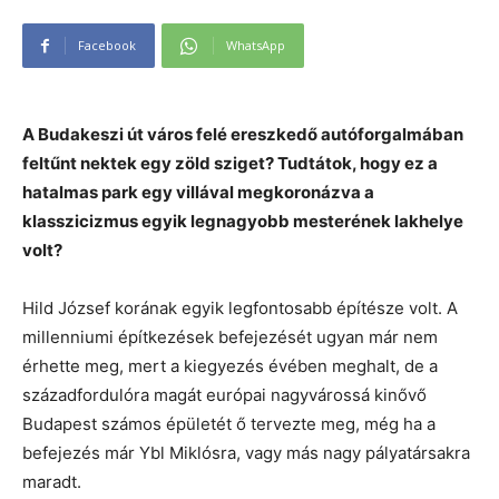
Facebook
WhatsApp
A Budakeszi út város felé ereszkedő autóforgalmában
feltűnt nektek egy zöld sziget? Tudtátok, hogy ez a
hatalmas park egy villával megkoronázva a
klasszicizmus egyik legnagyobb mesterének lakhelye
volt?
Hild József korának egyik legfontosabb építésze volt. A
millenniumi építkezések befejezését ugyan már nem
érhette meg, mert a kiegyezés évében meghalt, de a
századfordulóra magát európai nagyvárossá kinővő
Budapest számos épületét ő tervezte meg, még ha a
befejezés már Ybl Miklósra, vagy más nagy pályatársakra
maradt.