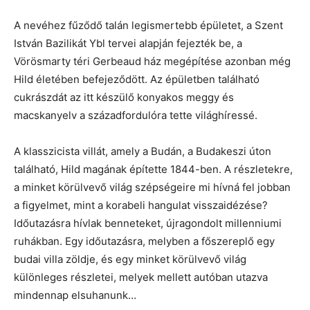
A nevéhez fűződő talán legismertebb épületet, a Szent
István Bazilikát Ybl tervei alapján fejezték be, a
Vörösmarty téri Gerbeaud ház megépítése azonban még
Hild életében befejeződött. Az épületben található
cukrászdát az itt készülő konyakos meggy és
macskanyelv a századfordulóra tette világhíressé.
A klasszicista villát, amely a Budán, a Budakeszi úton
található, Hild magának építette 1844-ben. A részletekre,
a minket körülvevő világ szépségeire mi hívná fel jobban
a figyelmet, mint a korabeli hangulat visszaidézése?
Időutazásra hívlak benneteket, újragondolt millenniumi
ruhákban. Egy időutazásra, melyben a főszereplő egy
budai villa zöldje, és egy minket körülvevő világ
különleges részletei, melyek mellett autóban utazva
mindennap elsuhanunk…