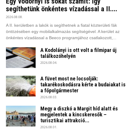
Egy vödörnyi is sokat számít: így
segíthetünk önkéntes vízadással a II....
2026.08.08.
A II. kerületben a lakók is segíthetnek a fiatal közterületi fák
öntözésében egy mobilalkalmazás segítségével. A kerület az
önkéntes vízadással a Beeco programjához csatlakozott,...
A Kodolányi is ott volt a filmipar új
találkozóhelyén
2026.08.04.
A füvet most ne locsolják:
takarékoskodásra kérte a budaiakat is
a főpolgármester
2026.08.03.
Megy a diszkó a Margit híd alatt és
megjelentek a kincskeresők –
turisztikai attrakció...
2026.08.01.