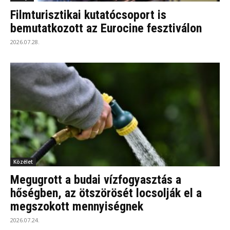
Filmturisztikai kutatócsoport is
bemutatkozott az Eurocine fesztiválon
2026.07.28.
Közélet
Megugrott a budai vízfogyasztás a
hőségben, az ötszörösét locsolják el a
megszokott mennyiségnek
2026.07.24.