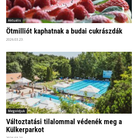
Aktuális
Ötmilliót kaphatnak a budai cukrászdák
2026.03.23.
Megoldjuk
Változtatási tilalommal védenék meg a
Külkerparkot
2026.03.21.