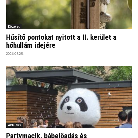
Közélet
Hűsítő pontokat nyitott a II. kerület a
hőhullám idejére
2026.06.25.
Aktuális
Partymacik, bábelőadás és