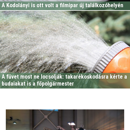
A Kodolányi is ott volt a filmipar új találkozóhelyén
A füvet most ne locsolják: takarékoskodásra kérte a
budaiakat is a főpolgármester