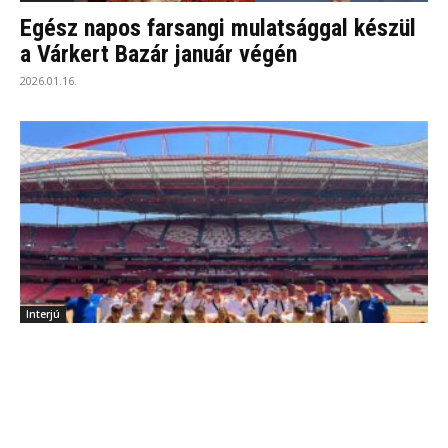
Egész napos farsangi mulatsággal készül
a Várkert Bazár január végén
2026.01.16.
Interjú
Apukák, anyukák, legyenek türelmesek!
2026.01.16.