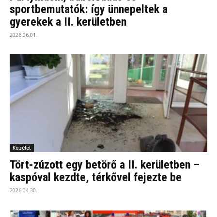
sportbemutatók: így ünnepeltek a
gyerekek a II. kerületben
2026.06.01.
Közélet
Tört-zúzott egy betörő a II. kerületben –
kaspóval kezdte, térkővel fejezte be
2026.04.30.