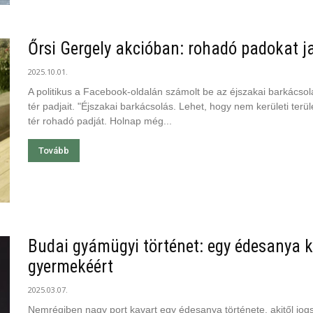
Őrsi Gergely akcióban: rohadó padokat j
2025.10.01.
A politikus a Facebook-oldalán számolt be az éjszakai barkácsolá
tér padjait. "Éjszakai barkácsolás. Lehet, hogy nem kerületi ter
tér rohadó padját. Holnap még...
Tovább
Budai gyámügyi történet: egy édesanya k
gyermekéért
2025.03.07.
Nemrégiben nagy port kavart egy édesanya története, akitől jogsér