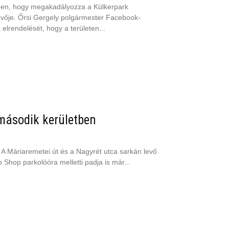
ében, hogy megakadályozza a Külkerpark
jövője. Őrsi Gergely polgármester Facebook-
elrendelését, hogy a területen...
második kerületben
. A Máriaremetei út és a Nagyrét utca sarkán levő
p Shop parkolóóra melletti padja is már...