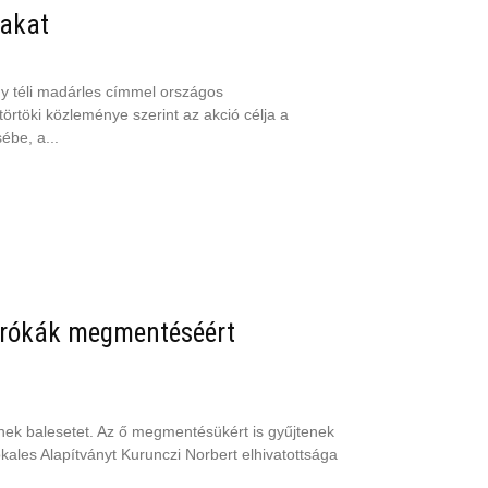
rakat
 téli madárles címmel országos
rtöki közleménye szerint az akció célja a
be, a...
a rókák megmentéséért
nek balesetet. Az ő megmentésükért is gyűjtenek
kales Alapítványt Kurunczi Norbert elhivatottsága