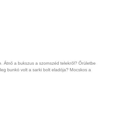
re. Átnő a bukszus a szomszéd telekről? Őrületbe
leg bunkó volt a sarki bolt eladója? Mocskos a