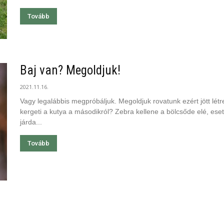
Tovább
Baj van? Megoldjuk!
2021.11.16.
Vagy legalábbis megpróbáljuk. Megoldjuk rovatunk ezért jött lét
kergeti a kutya a másodikról? Zebra kellene a bölcsőde elé, eset
járda...
Tovább