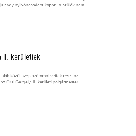
jú nagy nyilvánosságot kapott, a szülők nem
 II. kerületiek
t, akik közül szép számmal vettek részt az
z Őrsi Gergely, II. kerületi polgármester