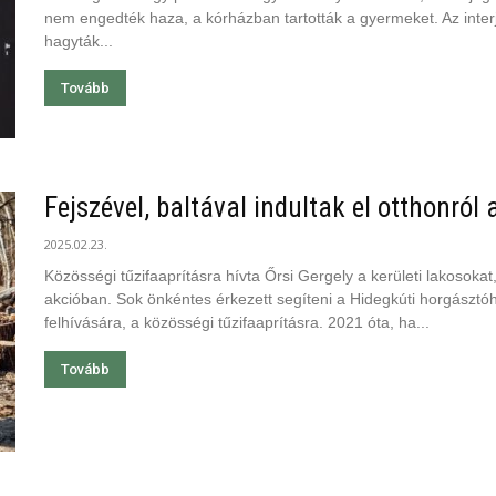
nem engedték haza, a kórházban tartották a gyermeket. Az inter
hagyták...
Tovább
Fejszével, baltával indultak el otthonról a
2025.02.23.
Közösségi tűzifaaprításra hívta Őrsi Gergely a kerületi lakosoka
akcióban. Sok önkéntes érkezett segíteni a Hidegkúti horgásztóho
felhívására, a közösségi tűzifaaprításra. 2021 óta, ha...
Tovább