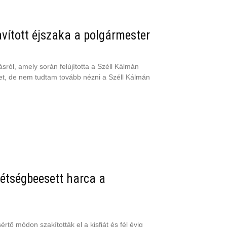
avított éjszaka a polgármester
sról, amely során felújította a Széll Kálmán
ület, de nem tudtam tovább nézni a Széll Kálmán
étségbeesett harca a
tő módon szakították el a kisfiát és fél évig