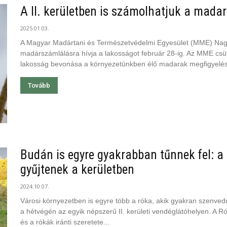
A II. kerületben is számolhatjuk a mada
2025.01.03.
A Magyar Madártani és Természetvédelmi Egyesület (MME) Nagy
madárszámlálásra hívja a lakosságot február 28-ig. Az MME csütö
lakosság bevonása a környezetünkben élő madarak megfigyelésé
Tovább
Budán is egyre gyakrabban tűnnek fel: 
gyűjtenek a kerületben
2024.10.07.
Városi környezetben is egyre több a róka, akik gyakran szenved
a hétvégén az egyik népszerű II. kerületi vendéglátóhelyen. A Ró
és a rókák iránti szeretete...