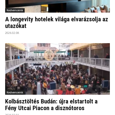
Kedvenceink
A longevity hotelek világa elvarázsolja az
utazókat
2026.02.08.
Kedvenceink
Kolbásztöltés Budán: újra elstartolt a
Fény Utcai Piacon a disznótoros
2026.02.01.