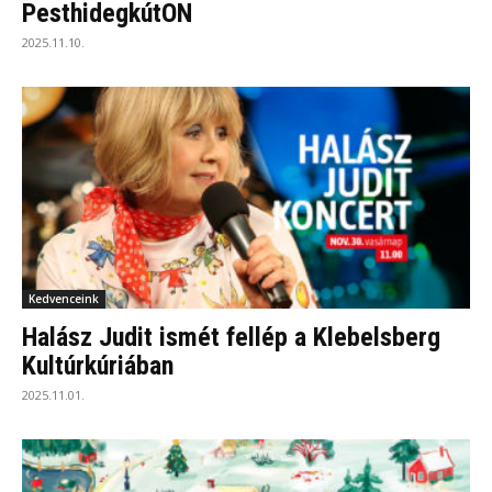
PesthidegkútON
2025.11.10.
Kedvenceink
Halász Judit ismét fellép a Klebelsberg
Kultúrkúriában
2025.11.01.