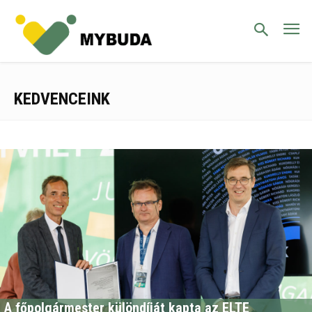
KEDVENCEINK
A főpolgármester különdíját kapta az ELTE