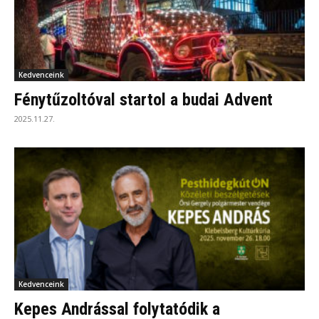
Kedvenceink
Fénytűzoltóval startol a budai Advent
2025.11.27.
Kedvenceink
Kepes Andrással folytatódik a