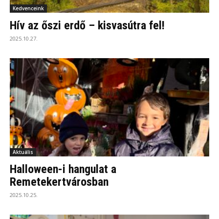
Kedvenceink
Hív az őszi erdő – kisvasútra fel!
2025.10.27.
Aktuális
Halloween-i hangulat a
Remetekertvárosban
2025.10.25.