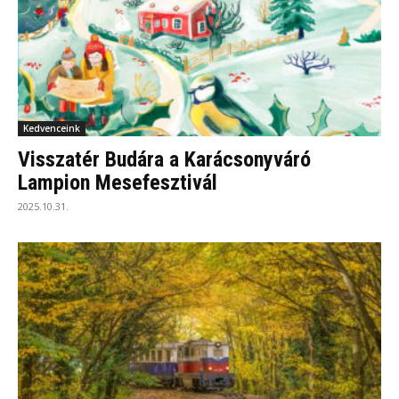
Kedvenceink
Visszatér Budára a Karácsonyváró
Lampion Mesefesztivál
2025.10.31.