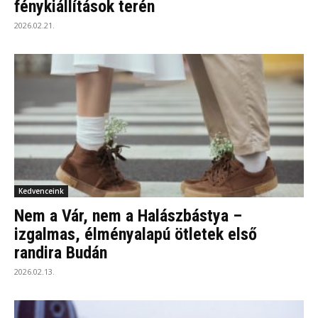
fénykiállítások terén
2026.02.21.
Kedvenceink
Nem a Vár, nem a Halászbástya –
izgalmas, élményalapú ötletek első
randira Budán
2026.02.13.