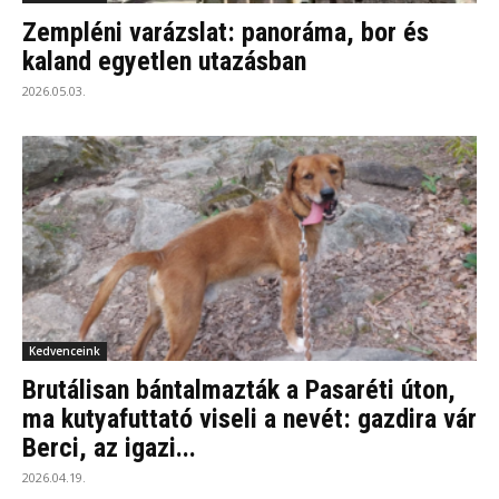
Zempléni varázslat: panoráma, bor és
kaland egyetlen utazásban
2026.05.03.
Kedvenceink
Brutálisan bántalmazták a Pasaréti úton,
ma kutyafuttató viseli a nevét: gazdira vár
Berci, az igazi...
2026.04.19.