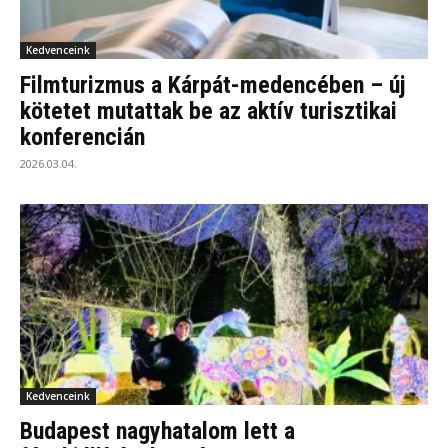
Kedvenceink
Filmturizmus a Kárpát-medencében – új
kötetet mutattak be az aktív turisztikai
konferencián
2026.03.04.
Kedvenceink
Budapest nagyhatalom lett a