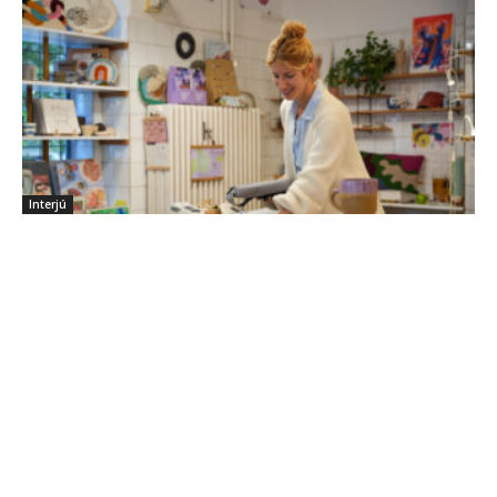
Interjú
MUMU: egy régi budai boltból igazi
alkotóközösség született
2025.10.17.