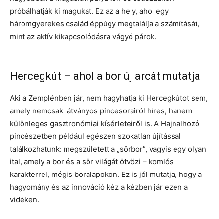
próbálhatják ki magukat. Ez az a hely, ahol egy
háromgyerekes család éppúgy megtalálja a számítását,
mint az aktív kikapcsolódásra vágyó párok.
Hercegkút – ahol a bor új arcát mutatja
Aki a Zemplénben jár, nem hagyhatja ki Hercegkútot sem,
amely nemcsak látványos pincesorairól híres, hanem
különleges gasztronómiai kísérleteiről is. A Hajnalhozó
pincészetben például egészen szokatlan újítással
találkozhatunk: megszületett a „sörbor”, vagyis egy olyan
ital, amely a bor és a sör világát ötvözi – komlós
karakterrel, mégis boralapokon. Ez is jól mutatja, hogy a
hagyomány és az innováció kéz a kézben jár ezen a
vidéken.