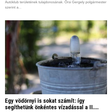
Autóklub területének tulajdonosának. Őrsi Gergely polgármester
szerint a...
Egy vödörnyi is sokat számít: így
segíthetünk önkéntes vízadással a II....