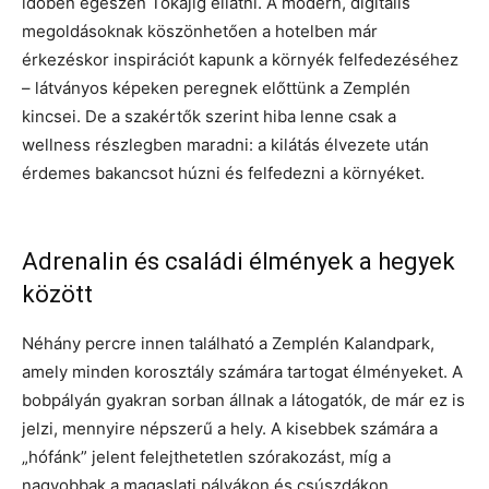
időben egészen Tokajig ellátni. A modern, digitális
megoldásoknak köszönhetően a hotelben már
érkezéskor inspirációt kapunk a környék felfedezéséhez
– látványos képeken peregnek előttünk a Zemplén
kincsei. De a szakértők szerint hiba lenne csak a
wellness részlegben maradni: a kilátás élvezete után
érdemes bakancsot húzni és felfedezni a környéket.
Adrenalin és családi élmények a hegyek
között
Néhány percre innen található a Zemplén Kalandpark,
amely minden korosztály számára tartogat élményeket. A
bobpályán gyakran sorban állnak a látogatók, de már ez is
jelzi, mennyire népszerű a hely. A kisebbek számára a
„hófánk” jelent felejthetetlen szórakozást, míg a
nagyobbak a magaslati pályákon és csúszdákon