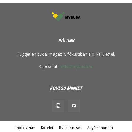
RÓLUNK
Független budai magazin, fókuszban a II. kerülettel.
Kapcsolat:
hello@mybuda.hu
KÖVESS MINKET
Impresszum
Közélet
Budai kincsek
Anyám mondta