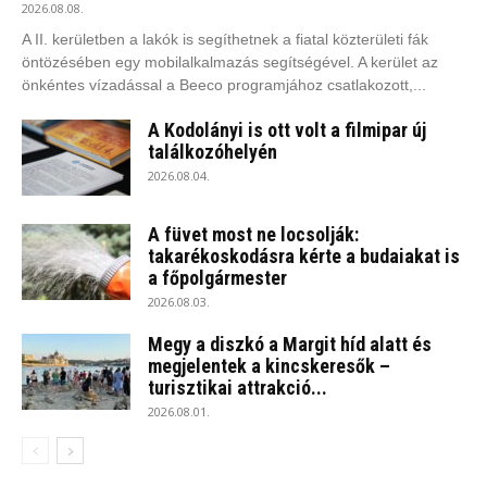
2026.08.08.
A II. kerületben a lakók is segíthetnek a fiatal közterületi fák
öntözésében egy mobilalkalmazás segítségével. A kerület az
önkéntes vízadással a Beeco programjához csatlakozott,...
A Kodolányi is ott volt a filmipar új
találkozóhelyén
2026.08.04.
A füvet most ne locsolják:
takarékoskodásra kérte a budaiakat is
a főpolgármester
2026.08.03.
Megy a diszkó a Margit híd alatt és
megjelentek a kincskeresők –
turisztikai attrakció...
2026.08.01.