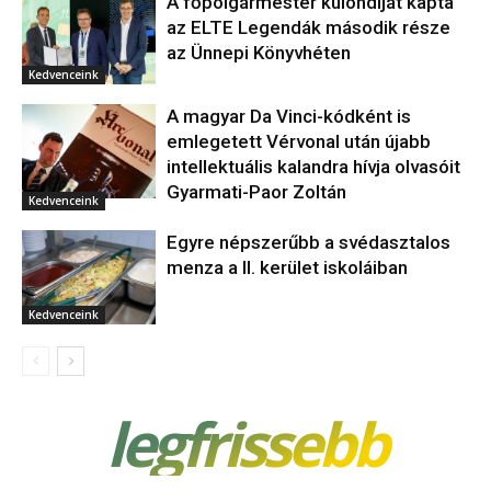
A főpolgármester különdíját kapta
az ELTE Legendák második része
az Ünnepi Könyvhéten
Kedvenceink
A magyar Da Vinci-kódként is
emlegetett Vérvonal után újabb
intellektuális kalandra hívja olvasóit
Gyarmati-Paor Zoltán
Kedvenceink
Egyre népszerűbb a svédasztalos
menza a II. kerület iskoláiban
Kedvenceink
legfrissebb