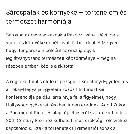
Sárospatak és környéke – történelem és
természet harmóniája
Sárospatak neve sokaknak a Rákóczi-várat idézi, de a
város és környéke ennél jóval többet kínál. A Megyer-
hegyi tengerszem például az ország egyik
leglátványosabb természeti képződménye – még ha
részben emberi kéz is alakította.
A régió kulturális élete is pezsgő: a Kodolányi Egyetem és
a Tokaj-Hegyalja Egyetem közös filmturisztikai
konferenciája például arra hívja fel a figyelmet, hogy
Hollywood gyökerei részben innen erednek. Adolf Zukor,
a Paramount Pictures alapítója Ricséről származott, míg a
20th Century Fox-hoz köthető filmes örökség Tolcsvához
kapcsolódik. Ezek a történetek új dimenziót adnak a