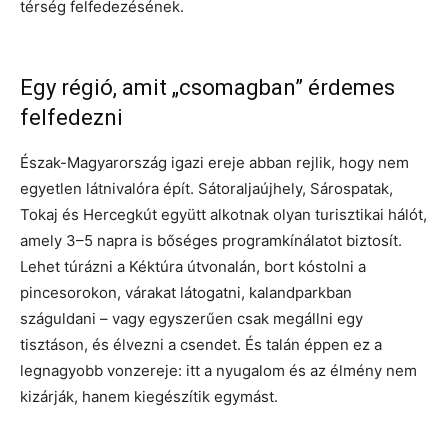
térség felfedezésének.
Egy régió, amit „csomagban” érdemes
felfedezni
Észak-Magyarország igazi ereje abban rejlik, hogy nem
egyetlen látnivalóra épít. Sátoraljaújhely, Sárospatak,
Tokaj és Hercegkút együtt alkotnak olyan turisztikai hálót,
amely 3–5 napra is bőséges programkínálatot biztosít.
Lehet túrázni a Kéktúra útvonalán, bort kóstolni a
pincesorokon, várakat látogatni, kalandparkban
száguldani – vagy egyszerűen csak megállni egy
tisztáson, és élvezni a csendet. És talán éppen ez a
legnagyobb vonzereje: itt a nyugalom és az élmény nem
kizárják, hanem kiegészítik egymást.