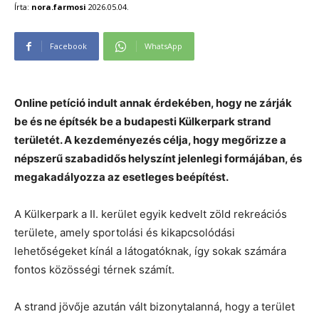
Írta:
nora.farmosi
2026.05.04.
Facebook
WhatsApp
Online petíció indult annak érdekében, hogy ne zárják
be és ne építsék be a budapesti Külkerpark strand
területét. A kezdeményezés célja, hogy megőrizze a
népszerű szabadidős helyszínt jelenlegi formájában, és
megakadályozza az esetleges beépítést.
A Külkerpark a II. kerület egyik kedvelt zöld rekreációs
területe, amely sportolási és kikapcsolódási
lehetőségeket kínál a látogatóknak, így sokak számára
fontos közösségi térnek számít.
A strand jövője azután vált bizonytalanná, hogy a terület