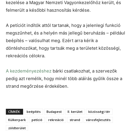
kezelése a Magyar Nemzeti Vagyonkezelőhöz került, és
felmerült a későbbi hasznosítás kérdése.
A petíciót indítók attól tartanak, hogy a jelenlegi funkció
megszűnhet, és a helyén más jellegű beruházás – például
beépítés – valósulhat meg. Ezért arra kérik a
döntéshozókat, hogy tartsák meg a területet közösségi,
rekreációs célokra.
A kezdeményezéshez
bárki csatlakozhat, a szervezők
pedig azt remélik, hogy minél több aláírás gyűlik össze a
strand megőrzése érdekében.
CÍMKÉK:
beépítés
Budapest
II. kerület
közösségi tér
Külkerpark
petíció
rekreáció
strand
városfejlesztés
zöldterület