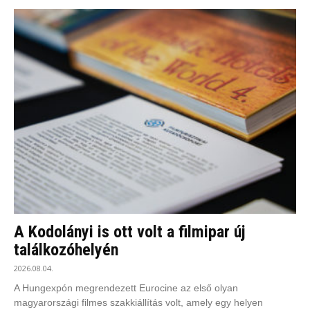
A Kodolányi is ott volt a filmipar új
találkozóhelyén
2026.08.04.
A Hungexpón megrendezett Eurocine az első olyan
magyarországi filmes szakkiállítás volt, amely egy helyen