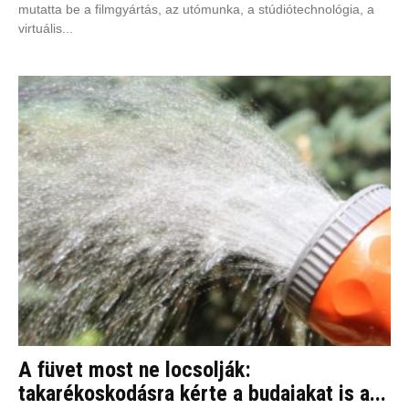
mutatta be a filmgyártás, az utómunka, a stúdiótechnológia, a
virtuális...
A füvet most ne locsolják:
takarékoskodásra kérte a budaiakat is a...