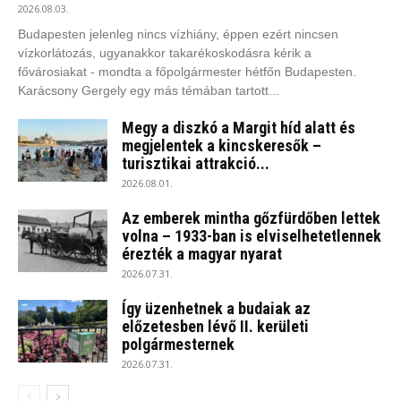
2026.08.03.
Budapesten jelenleg nincs vízhiány, éppen ezért nincsen
vízkorlátozás, ugyanakkor takarékoskodásra kérik a
fővárosiakat - mondta a főpolgármester hétfőn Budapesten.
Karácsony Gergely egy más témában tartott...
Megy a diszkó a Margit híd alatt és
megjelentek a kincskeresők –
turisztikai attrakció...
2026.08.01.
Az emberek mintha gőzfürdőben lettek
volna – 1933-ban is elviselhetetlennek
érezték a magyar nyarat
2026.07.31.
Így üzenhetnek a budaiak az
előzetesben lévő II. kerületi
polgármesternek
2026.07.31.