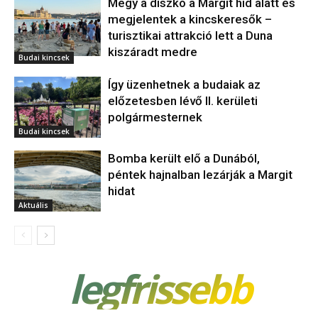
Megy a diszkó a Margit híd alatt és
megjelentek a kincskeresők –
turisztikai attrakció lett a Duna
kiszáradt medre
Budai kincsek
Így üzenhetnek a budaiak az
előzetesben lévő II. kerületi
polgármesternek
Budai kincsek
Bomba került elő a Dunából,
péntek hajnalban lezárják a Margit
hidat
Aktuális
legfrissebb