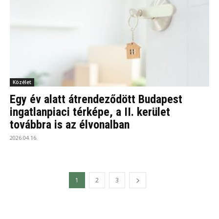
Közélet
Egy év alatt átrendeződött Budapest
ingatlanpiaci térképe, a II. kerület
továbbra is az élvonalban
2026.04.16.
1
2
3