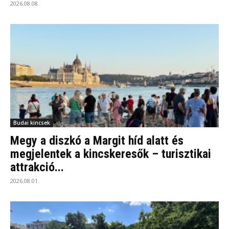
2026.08.08.
Budai kincsek
Megy a diszkó a Margit híd alatt és
megjelentek a kincskeresők – turisztikai
attrakció...
2026.08.01.