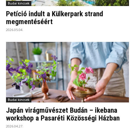
Budai kincsek
Petíció indult a Külkerpark strand
megmentéséért
2026.05.04.
Budai kincsek
Japán virágművészet Budán – ikebana
workshop a Pasaréti Közösségi Házban
2026.04.27.