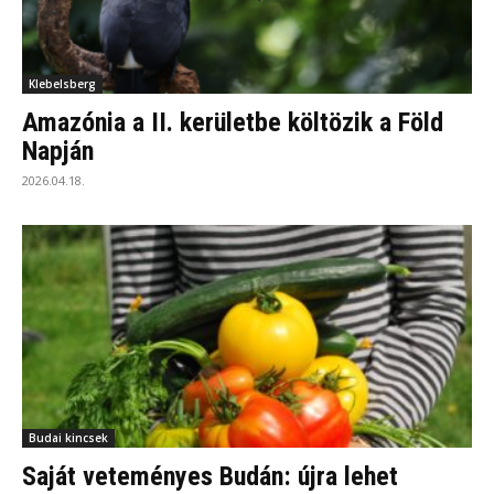
Klebelsberg
Amazónia a II. kerületbe költözik a Föld
Napján
2026.04.18.
Budai kincsek
Saját veteményes Budán: újra lehet