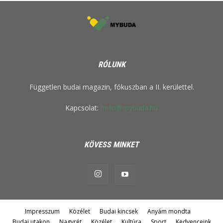
RÓLUNK
Független budai magazin, fókuszban a II. kerülettel.
Kapcsolat:
hello@mybuda.hu
KÖVESS MINKET
Impresszum
Közélet
Budai kincsek
Anyám mondta
Budai utakon
Nagyrét
Közélet
Kultúra
Sport
Kedvenceink