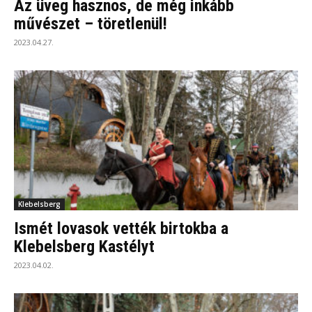
Az üveg hasznos, de még inkább
művészet – töretlenül!
2023.04.27.
Klebelsberg
Ismét lovasok vették birtokba a
Klebelsberg Kastélyt
2023.04.02.