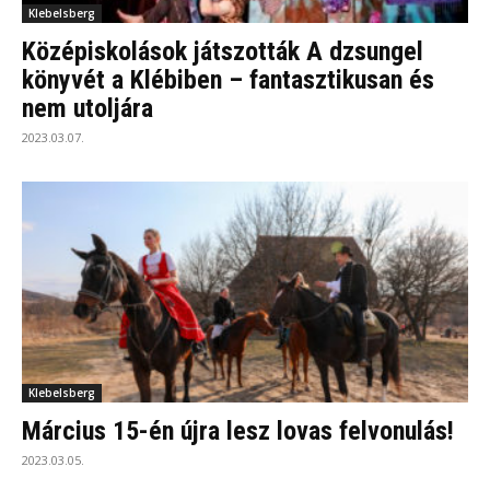
Klebelsberg
Középiskolások játszották A dzsungel
könyvét a Klébiben – fantasztikusan és
nem utoljára
2023.03.07.
Klebelsberg
Március 15-én újra lesz lovas felvonulás!
2023.03.05.