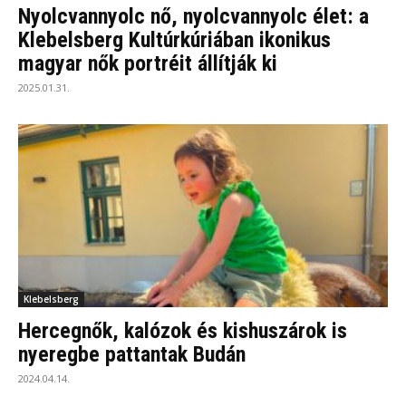
Nyolcvannyolc nő, nyolcvannyolc élet: a
Klebelsberg Kultúrkúriában ikonikus
magyar nők portréit állítják ki
2025.01.31.
Klebelsberg
Hercegnők, kalózok és kishuszárok is
nyeregbe pattantak Budán
2024.04.14.