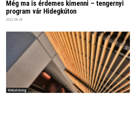
Még ma is érdemes kimenni – tengernyi
program vár Hidegkúton
2022.08.28.
Klebelsberg
MyBuda fotópályázat – a szerkesztőség
kedvencei
2022.03.11.