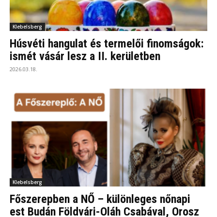
Klebelsberg
Húsvéti hangulat és termelői finomságok:
ismét vásár lesz a II. kerületben
2026.03.18.
Klebelsberg
Főszerepben a NŐ – különleges nőnapi
est Budán Földvári-Oláh Csabával, Orosz