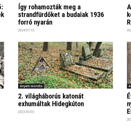
ő:
Így rohamozták meg a
A
ek
strandfürdőket a budaiak 1936
k
forró nyarán
R
2024.07.15.
20
Anyám mondta
A
2. világháborús katonát
É
exhumáltak Hidegkúton
n
E
2023.03.03.
20