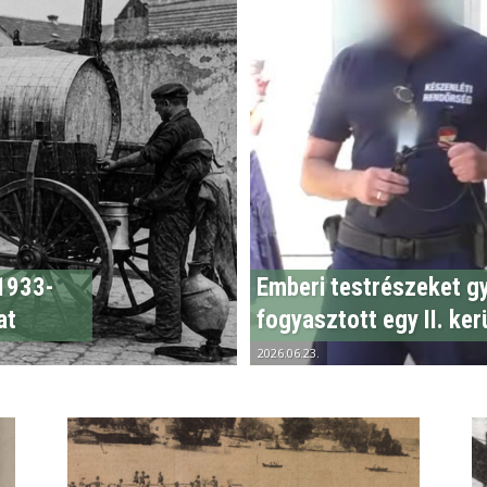
1933-
Emberi testrészeket gy
at
fogyasztott egy II. kerü
2026.06.23.