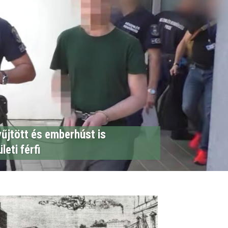
űjtött és emberhúst is
leti férfi