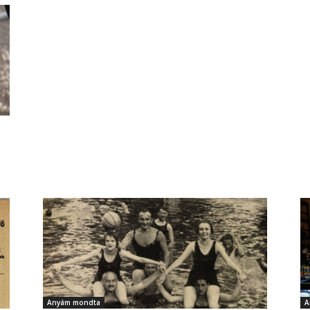
Anyám mondta
A