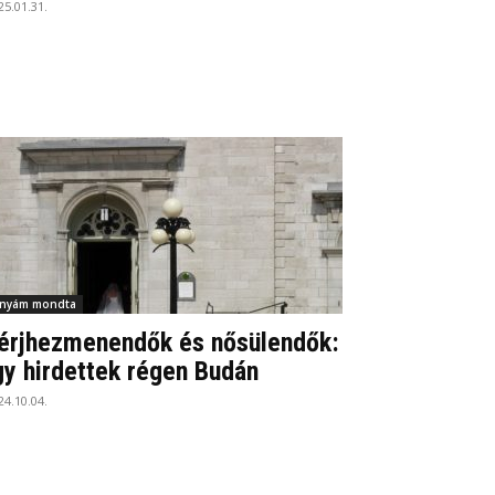
25.01.31.
nyám mondta
érjhezmenendők és nősülendők:
gy hirdettek régen Budán
24.10.04.