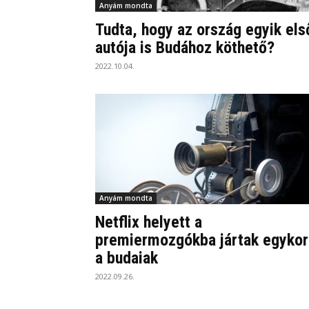
Anyám mondta
Tudta, hogy az ország egyik els
autója is Budához köthető?
2022.10.04.
Anyám mondta
Netflix helyett a
premiermozgókba jártak egykor
a budaiak
2022.09.26.