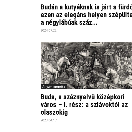
Budán a kutyáknak is járt a fürd
ezen az elegáns helyen szépült
a négylábúak száz...
2024.07.22.
Anyám mondta
Buda, a száznyelvű középkori
város – I. rész: a szlávoktól az
olaszokig
2023.04.17.