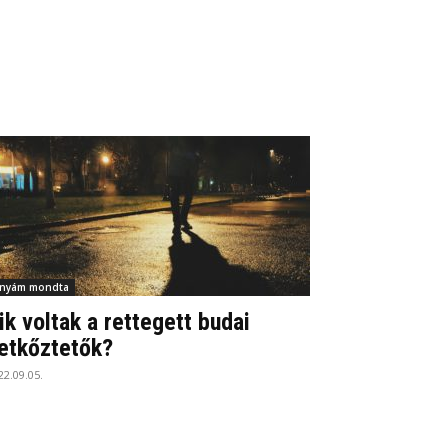
nyám mondta
ik voltak a rettegett budai
etkőztetők?
22.09.05.