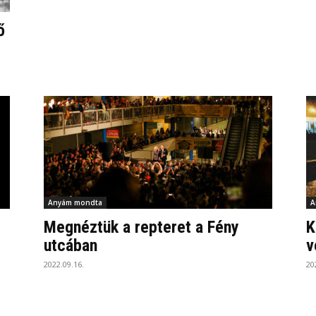
ő
Anyám mondta
A
Megnéztük a repteret a Fény
K
utcában
v
2022.09.16.
20