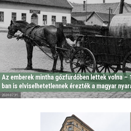
Az emberek mintha gőzfürdőben lettek volna – 
ban is elviselhetetlennek érezték a magyar nyar
2026.07.31.