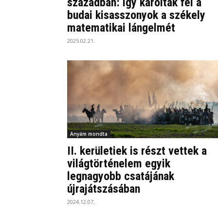
században: így karolták fel a
budai kisasszonyok a székely
matematikai lángelmét
2025.02.21.
Anyám mondta
II. kerületiek is részt vettek a
világtörténelem egyik
legnagyobb csatájának
újrajátszásában
2024.12.07.