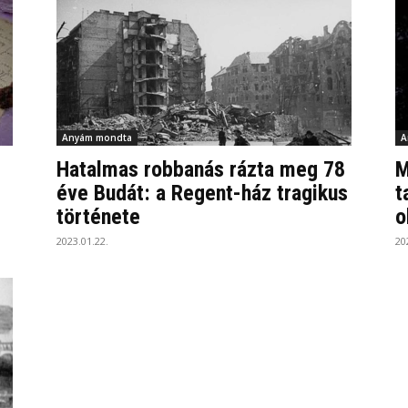
Anyám mondta
A
Hatalmas robbanás rázta meg 78
M
éve Budát: a Regent-ház tragikus
t
története
o
2023.01.22.
20