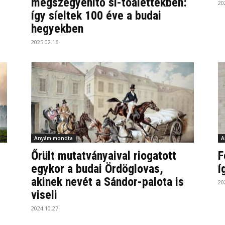
megszégyenítő sí-toalettekben:
20
így síeltek 100 éve a budai
hegyekben
2025.02.16.
Anyám mondta
A
Őrült mutatványaival riogatott
F
egykor a budai Ördöglovas,
í
akinek nevét a Sándor-palota is
20
viseli
2024.10.27.