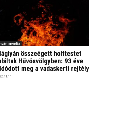
nyám mondta
áglyán összeégett holttestet
aláltak Hűvösvölgyben: 93 éve
ldódott meg a vadaskerti rejtély
22.11.11.