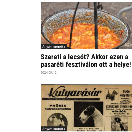
Anyám mondta
Szereti a lecsót? Akkor ezen a
pasaréti fesztiválon ott a helye!
2024.09.12.
Anyám mondta