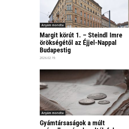
Anyám mondta
Margit körút 1. – Steindl Imre
örökségétől az Éjjel-Nappal
Budapestig
2026.02.19.
Anyám mondta
Gyámtársaságok a múlt