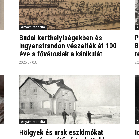
Anyám mondta
A
Budai kerthelyiségekben és
P
ingyenstrandon vészelték át 100
B
éve a fővárosiak a kánikulát
r
2025.07.03.
20
Anyám mondta
A
Hölgyek és urak eszkimókat
I