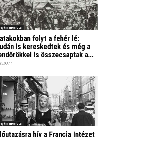
nyám mondta
atakokban folyt a fehér lé:
udán is kereskedtek és még a
endőrökkel is összecsaptak a...
25.03.11.
nyám mondta
dőutazásra hív a Francia Intézet