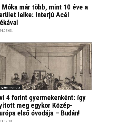
 Móka már több, mint 10 éve a
erület lelke: interjú Acél
ékával
24.05.03.
nyám mondta
vi 4 forint gyermekenként: így
yitott meg egykor Közép-
urópa első óvodája – Budán!
23.02.18.