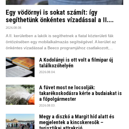
Egy vödörnyi is sokat számít: így
segíthetünk önkéntes vízadással a II....
2026.08.08.
A II. kerületben a lakók is segíthetnek a fiatal közterületi fák
öntözésében egy mobilalkalmazás segítségével. A kerület az
önkéntes vízadással a Beeco programjához csatlakozott,...
A Kodolányi is ott volt a filmipar új
találkozóhelyén
2026.08.04.
A füvet most ne locsolják:
takarékoskodásra kérte a budaiakat is
a főpolgármester
2026.08.03.
Megy a diszkó a Margit híd alatt és
megjelentek a kincskeresők –
turisztikai attrakció...