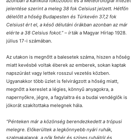
azonban a kánikula fokozódott és a Meteorológiai Intézet
jelentése szerint a meleg 38 fok Celsiust jelzett.
Hétfőn
délelőtt a hőség Budapesten és Túrkevén 37,2 fok
Celsiust ért el, a késő délutáni órákban azonban az már
elérte a 38 Celsius fokot.” – írták
a Magyar Hírlap 1928.
július 17-i számában.
Az utakon is megnőtt a balesetek száma, hiszen a hőség
miatt kevésbé voltak éberek az emberek, sokan kaptak
napszúrást vagy lettek rosszul vezetés közben.
Ugyanakkor több üzlet is felvirágzott a hőség miatt,
megnőtt a kereslet a légies, könnyű anyagokra, a
napernyőkre, jégre, a fagylaltra és a budai vendéglők is
jókorát szakítottaka melegnek hála.
“Pénteken már a közönség berendezkedett a trópusi
melegre. Előkerültek a legkönnyebb nyári ruhák,
szalmakalapok, a nők fehér és színes ruháitól és