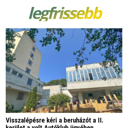
legfrissebb
Visszalépésre kéri a beruházót a II.
kerület a volt Autóklub ügyében