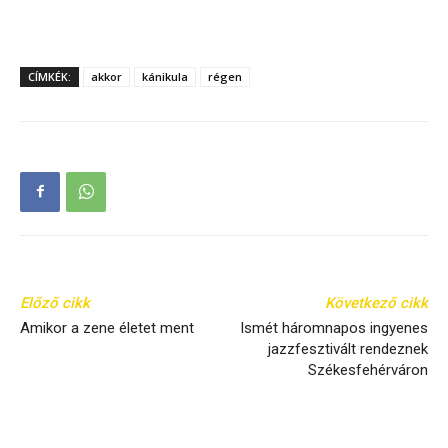
CÍMKÉK:
akkor
kánikula
régen
Előző cikk
Következő cikk
Amikor a zene életet ment
Ismét háromnapos ingyenes
jazzfesztivált rendeznek
Székesfehérváron