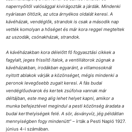
napernyőitől valósággal kivirágozták a járdák. Mindenki
nyáriasan öltözik, az utca árnyékos oldalát keresi. A
kávéházak, vendéglők, strandok is csak a második nap
vették komolyan a hőséget és már kora reggel megteltek
az uszodák, csónakházak, strandok.
A kávéházakban kora délelőtt fő fogyasztási cikkek a
fagylalt, jeges frissítő italok, a ventillátorok zúgnak a
kávéházakban, irodákban egyaránt, a villamosoknál
nyitott ablakok várják a közönséget, mégis mindenki a
peronok levegősebb zugait keresi. A fás budai
vendéglőudvarok és kertek zsúfolva vannak már
déltájban, este meg alig lehet helyet kapni, amikor a
munka befejeztével megindul a pesti közönség áradata a
budai kerthelyiségek felé. A sör, ásványvíz, jég példátlan
mennyiségben fogy mindenütt” –
írták a Pesti Napló 1927.
június 4-i számában.