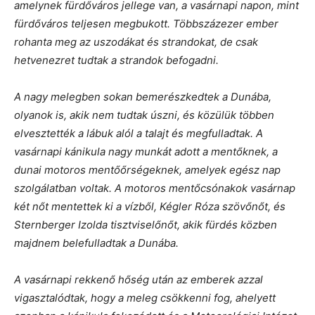
amelynek fürdőváros jellege van, a vasárnapi napon, mint
fürdőváros teljesen megbukott. Többszázezer ember
rohanta meg az uszodákat és strandokat, de csak
hetvenezret tudtak a strandok befogadni.
A nagy melegben sokan bemerészkedtek a Dunába,
olyanok is, akik nem tudtak úszni, és közülük többen
elvesztették a lábuk alól a talajt és megfulladtak. A
vasárnapi kánikula nagy munkát adott a mentőknek, a
dunai motoros mentőőrségeknek, amelyek egész nap
szolgálatban voltak. A motoros mentőcsónakok vasárnap
két nőt mentettek ki a vízből, Kégler Róza szövőnőt, és
Sternberger Izolda tisztviselőnőt, akik fürdés közben
majdnem belefulladtak a Dunába.
A vasárnapi rekkenő hőség után az emberek azzal
vigasztalódtak, hogy a meleg csökkenni fog, ahelyett