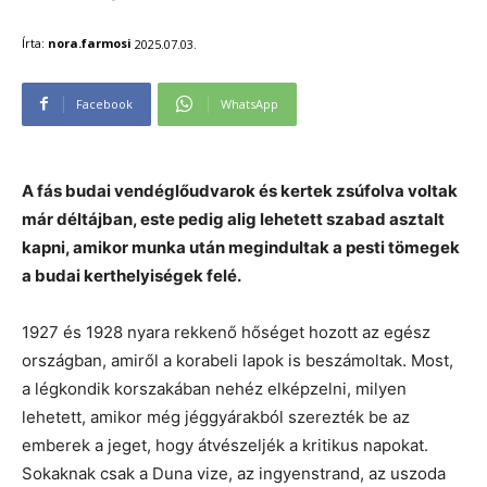
Írta:
nora.farmosi
2025.07.03.
Facebook
WhatsApp
A fás budai vendéglőudvarok és kertek zsúfolva voltak
már déltájban, este pedig alig lehetett szabad asztalt
kapni, amikor munka után megindultak a pesti tömegek
a budai kerthelyiségek felé.
1927 és 1928 nyara rekkenő hőséget hozott az egész
országban, amiről a korabeli lapok is beszámoltak. Most,
a légkondik korszakában nehéz elképzelni, milyen
lehetett, amikor még jéggyárakból szerezték be az
emberek a jeget, hogy átvészeljék a kritikus napokat.
Sokaknak csak a Duna vize, az ingyenstrand, az uszoda