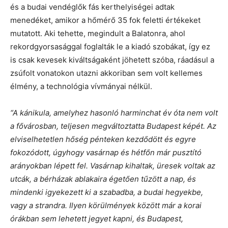
és a budai vendéglők fás kerthelyiségei adtak
menedéket, amikor a hőmérő 35 fok feletti értékeket
mutatott. Aki tehette, megindult a Balatonra, ahol
rekordgyorsasággal foglalták le a kiadó szobákat, így ez
is csak kevesek kiváltságaként jöhetett szóba, ráadásul a
zsúfolt vonatokon utazni akkoriban sem volt kellemes
élmény, a technológia vívmányai nélkül.
“A kánikula, amelyhez hasonló harminchat év óta nem volt
a fővárosban, teljesen megváltoztatta Budapest képét. Az
elviselhetetlen hőség pénteken kezdődött és egyre
fokozódott, úgyhogy vasárnap és hétfőn már pusztító
arányokban lépett fel. Vasárnap kihaltak, üresek voltak az
utcák, a bérházak ablakaira égetően tűzött a nap, és
mindenki igyekezett ki a szabadba, a budai hegyekbe,
vagy a strandra. Ilyen körülmények között már a korai
órákban sem lehetett jegyet kapni, és Budapest,