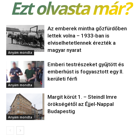
Ezt olvasta már?
Az emberek mintha gőzfürdőben
lettek volna – 1933-ban is
elviselhetetlennek érezték a
magyar nyarat
Anyám mondta
Emberi testrészeket gyűjtött és
emberhúst is fogyasztott egy II.
kerületi férfi
Anyám mondta
Margit körút 1. – Steindl Imre
örökségétől az Éjjel-Nappal
Budapestig
Anyám mondta