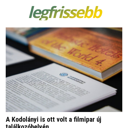
legfrissebb
A Kodolányi is ott volt a filmipar új
találkozóhelyén