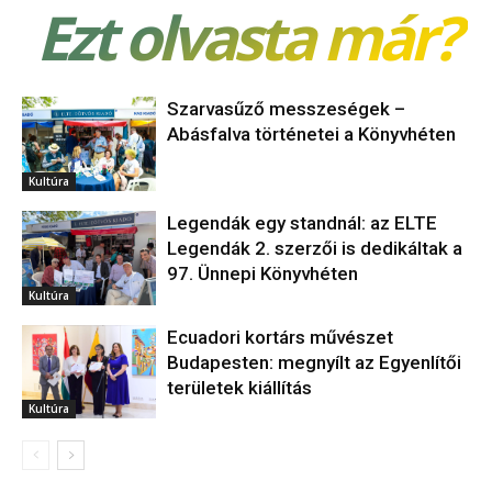
Ezt olvasta már?
Szarvasűző messzeségek –
Abásfalva történetei a Könyvhéten
Kultúra
Legendák egy standnál: az ELTE
Legendák 2. szerzői is dedikáltak a
97. Ünnepi Könyvhéten
Kultúra
Ecuadori kortárs művészet
Budapesten: megnyílt az Egyenlítői
területek kiállítás
Kultúra