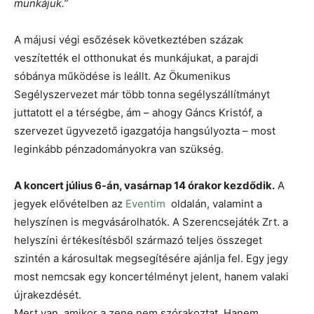
munkájuk.”
A májusi végi esőzések következtében százak
veszítették el otthonukat és munkájukat, a parajdi
sóbánya működése is leállt. Az Ökumenikus
Segélyszervezet már több tonna segélyszállítmányt
juttatott el a térségbe, ám – ahogy Gáncs Kristóf, a
szervezet ügyvezető igazgatója hangsúlyozta – most
leginkább pénzadományokra van szükség.
A koncert július 6-án, vasárnap 14 órakor kezdődik.
A
jegyek elővételben az
Eventim
oldalán, valamint a
helyszínen is megvásárolhatók. A Szerencsejáték Zrt. a
helyszíni értékesítésből származó teljes összeget
szintén a károsultak megsegítésére ajánlja fel. Egy jegy
most nemcsak egy koncertélményt jelent, hanem valaki
újrakezdését.
Mert van, amikor a zene nem szórakoztat. Hanem