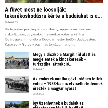
A füvet most ne locsolják:
takarékoskodásra kérte a budaiakat is a...
2026.08.03.
Budapesten jelenleg nincs vízhiány, éppen ezért nincsen
vízkorlátozás, ugyanakkor takarékoskodásra kérik a
fővárosiakat - mondta a főpolgármester hétfőn Budapesten.
Karácsony Gergely egy más témában tartott...
Megy a diszkó a Margit híd alatt és
megjelentek a kincskeresők –
turisztikai attrakció...
2026.08.01.
Az emberek mintha gőzfürdőben lettek
volna – 1933-ban is elviselhetetlennek
érezték a magyar nyarat
2026.07.31.
Így üzenhetnek a budaiak az
előzetesben lévő II. kerületi