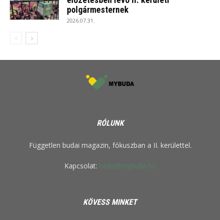
polgármesternek
2026.07.31.
RÓLUNK
Független budai magazin, fókuszban a II. kerülettel.
Kapcsolat:
hello@mybuda.hu
KÖVESS MINKET