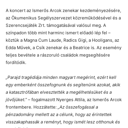
A koncert az Ismerős Arcok zenekar kezdeményezésére,
az Ökumenikus Segélyszervezet közreműködésével és a
Szerencsejáték Zrt. támogatásával valósul meg. A
színpadon több mint harminc ismert előadó lép fel –
köztük a Magna Cum Laude, Radics Gigi, a Hooligans, az
Edda Művek, a Csík zenekar és a Beatrice is. Az esemény
teljes bevétele a rászoruló családok megsegítésére
fordítódik.
„Parajd tragédiája minden magyart megérint, ezért kell
egy emberként összefognunk és segítenünk azokat, akik
a katasztrófában elvesztették a megélhetésüket és a
jövőjüket.”
– fogalmazott Nyerges Attila, az Ismerős Arcok
frontembere. Hozzátette:
„Az összefogással a
pénzadomány mellett az a célunk, hogy az érintettek
visszakaphassák a reményt, hogy ismét lesz otthonuk és