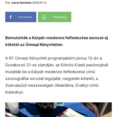
Írta:
nora.farmosi
2026.06.13.
Facebook
WhatsApp
Bemutatták a Kárpát-medence felfedezése sorozat új
kötetét az Ünnepi Könyvhéten
.
A 97. Ünnepi Könyvhét programjaként június 12-én a
Dunakorzó 21-es standján, az Eötvös Kiadó pavilonjánál
mutatták be a
Kárpát-medence felfedezése
című
szociográfiai sorozat legújabb, negyedik kötetét, a
Szarvasűző messzeségek (Abásfalva, Erdély)
című
kiadványt.