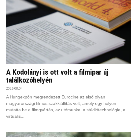
A Kodolányi is ott volt a filmipar új
találkozóhelyén
2026.08.04.
A Hungexpón megrendezett Eurocine az első olyan
magyarországi filmes szakkiállítás volt, amely egy helyen
mutatta be a filmgyártás, az utómunka, a stúdiótechnológia, a
virtuális...