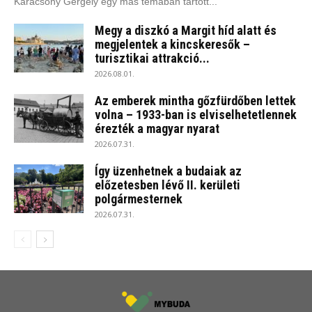
Karácsony Gergely egy más témában tartott...
Megy a diszkó a Margit híd alatt és
megjelentek a kincskeresők –
turisztikai attrakció...
2026.08.01.
Az emberek mintha gőzfürdőben lettek
volna – 1933-ban is elviselhetetlennek
érezték a magyar nyarat
2026.07.31.
Így üzenhetnek a budaiak az
előzetesben lévő II. kerületi
polgármesternek
2026.07.31.