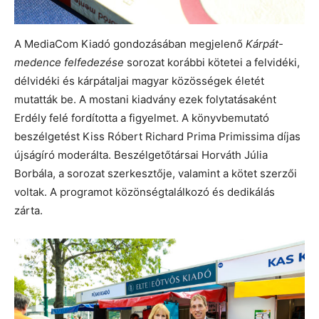
A MediaCom Kiadó gondozásában megjelenő
Kárpát-
medence felfedezése
sorozat korábbi kötetei a felvidéki,
délvidéki és kárpátaljai magyar közösségek életét
mutatták be. A mostani kiadvány ezek folytatásaként
Erdély felé fordította a figyelmet. A könyvbemutató
beszélgetést Kiss Róbert Richard Prima Primissima díjas
újságíró moderálta. Beszélgetőtársai Horváth Júlia
Borbála, a sorozat szerkesztője, valamint a kötet szerzői
voltak. A programot közönségtalálkozó és dedikálás
zárta.