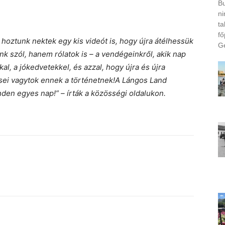
Bu
ni
ta
fő
hoztunk nektek egy kis videót is, hogy újra átélhessük
Ge
unk szól, hanem rólatok is – a vendégeinkről, akik nap
l, a jókedvetekkel, és azzal, hogy újra és újra
sei vagytok ennek a történetnek!A Lángos Land
nden egyes nap!” – írták a közösségi oldalukon.