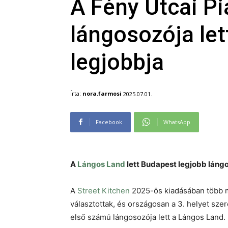
A Fény Utcai Pi
lángosozója le
legjobbja
Írta:
nora.farmosi
2025.07.01.
Facebook
WhatsApp
A
Lángos Land
lett Budapest legjobb láng
A
Street Kitchen
2025-ös kiadásában több m
választottak, és országosan a 3. helyet sz
első számú lángosozója lett a Lángos Land.