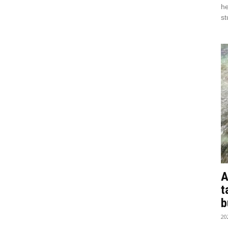
he
st
A
t
b
20