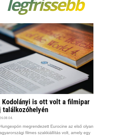
legfrissebb
 Kodolányi is ott volt a filmipar
j találkozóhelyén
26.08.04.
Hungexpón megrendezett Eurocine az első olyan
gyarországi filmes szakkiállítás volt, amely egy