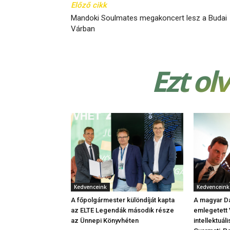
Előző cikk
Mandoki Soulmates megakoncert lesz a Budai
Várban
Ezt ol
Kedvenceink
Kedvenceink
A főpolgármester különdíját kapta
A magyar Da
az ELTE Legendák második része
emlegetett 
az Ünnepi Könyvhéten
intellektuáli