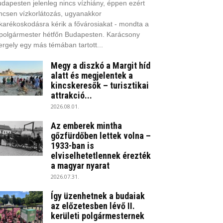
dapesten jelenleg nincs vízhiány, éppen ezért
ncsen vízkorlátozás, ugyanakkor
karékoskodásra kérik a fővárosiakat - mondta a
polgármester hétfőn Budapesten. Karácsony
rgely egy más témában tartott...
Megy a diszkó a Margit híd
alatt és megjelentek a
kincskeresők – turisztikai
attrakció...
2026.08.01.
Az emberek mintha
gőzfürdőben lettek volna –
1933-ban is
elviselhetetlennek érezték
a magyar nyarat
2026.07.31.
Így üzenhetnek a budaiak
az előzetesben lévő II.
kerületi polgármesternek