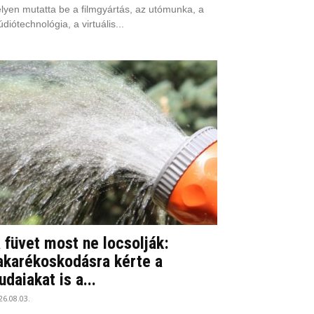
lyen mutatta be a filmgyártás, az utómunka, a
údiótechnológia, a virtuális...
 füvet most ne locsolják:
akarékoskodásra kérte a
udaiakat is a...
26.08.03.