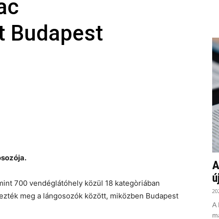
ac
tt Budapest
osozója.
A
ú
int 700 vendéglátóhely közül 18 kategòriában
20
erezték meg a lángosozók között, miközben Budapest
A 
ma