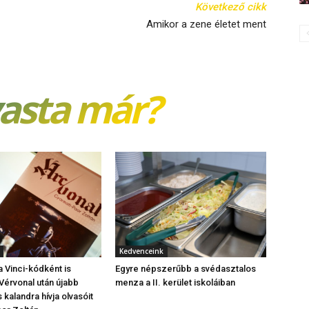
Következő cikk
Amikor a zene életet ment
vasta már?
Kedvenceink
 Vinci-kódként is
Egyre népszerűbb a svédasztalos
Vérvonal után újabb
menza a II. kerület iskoláiban
s kalandra hívja olvasóit