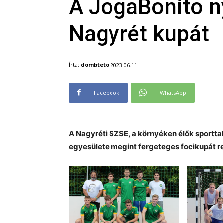
A JogaBonito ny
Nagyrét kupát
Írta:
dombteto
2023.06.11.
Facebook
WhatsApp
A Nagyréti SZSE, a környéken élők sportt
egyesülete megint fergeteges focikupát r