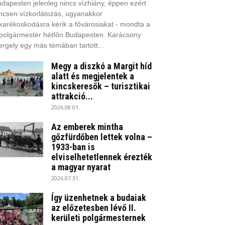
dapesten jelenleg nincs vízhiány, éppen ezért
ncsen vízkorlátozás, ugyanakkor
karékoskodásra kérik a fővárosiakat - mondta a
polgármester hétfőn Budapesten. Karácsony
rgely egy más témában tartott...
Megy a diszkó a Margit híd
alatt és megjelentek a
kincskeresők – turisztikai
attrakció...
2026.08.01.
Az emberek mintha
gőzfürdőben lettek volna –
1933-ban is
elviselhetetlennek érezték
a magyar nyarat
2026.07.31.
Így üzenhetnek a budaiak
az előzetesben lévő II.
kerületi polgármesternek