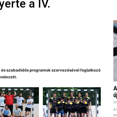
erte a IV.
al és szabadidős programok szervezésével foglalkozó
endezett.
A
ú
20
A 
ma