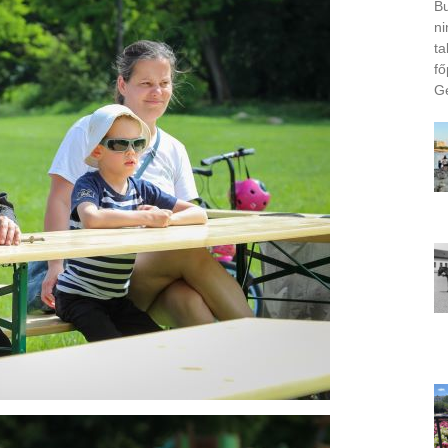
Bu
ni
ta
fő
Ge