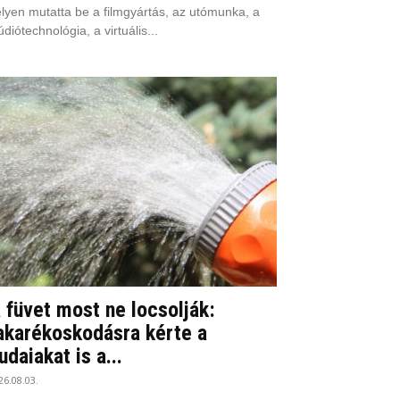
lyen mutatta be a filmgyártás, az utómunka, a
údiótechnológia, a virtuális...
 füvet most ne locsolják:
akarékoskodásra kérte a
udaiakat is a...
26.08.03.