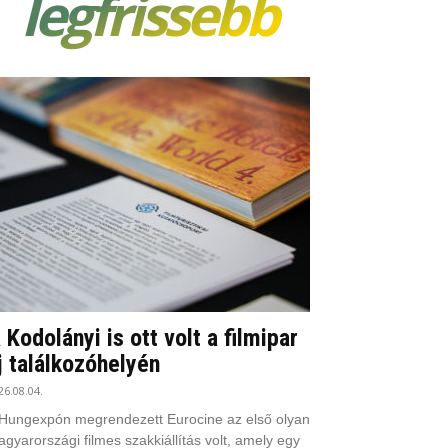
legfrissebb
 Kodolányi is ott volt a filmipar
j találkozóhelyén
26.08.04.
Hungexpón megrendezett Eurocine az első olyan
gyarországi filmes szakkiállítás volt, amely egy