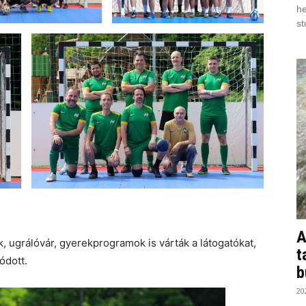
he
st
A
, ugrálóvár, gyerekprogramok is várták a látogatókat,
t
ódott.
b
20