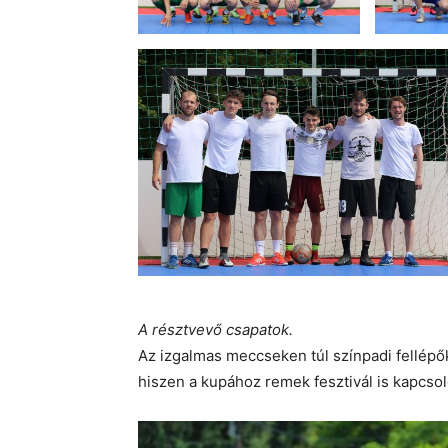
A résztvevő csapatok.
Az izgalmas meccseken túl színpadi fellépők
hiszen a kupához remek fesztivál is kapcsol