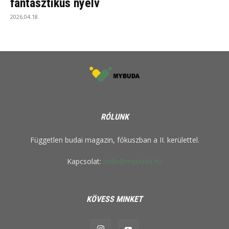
fantasztikus nyelv
2026.04.18.
RÓLUNK
Független budai magazin, fókuszban a II. kerülettel.
Kapcsolat:
hello@mybuda.hu
KÖVESS MINKET