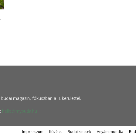
a
budai magazin, fókuszban a II. kerülettel.
:
hello@mybuda.hu
Impresszum
Közélet
Budai kincsek
Anyám mondta
Bud