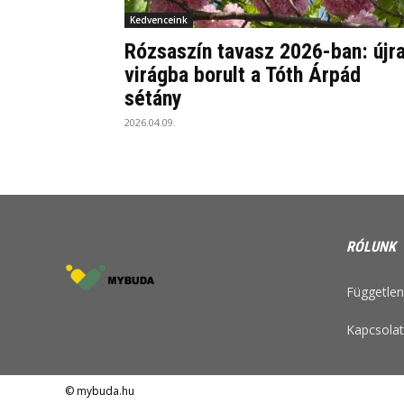
Kedvenceink
Rózsaszín tavasz 2026-ban: újr
virágba borult a Tóth Árpád
sétány
2026.04.09.
RÓLUNK
Független 
Kapcsolat
© mybuda.hu