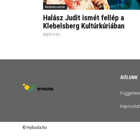
Kedvenceink
Halász Judit ismét fellép a
Klebelsberg Kultúrkúriában
2025.11.01.
RÓLUNK
Független 
Kapcsolat
© mybuda.hu