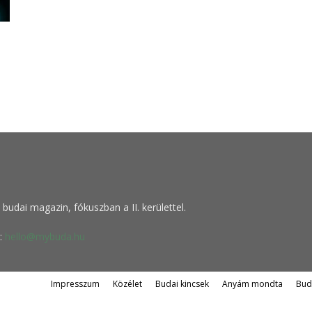
budai magazin, fókuszban a II. kerülettel.
:
hello@mybuda.hu
Impresszum
Közélet
Budai kincsek
Anyám mondta
Bud