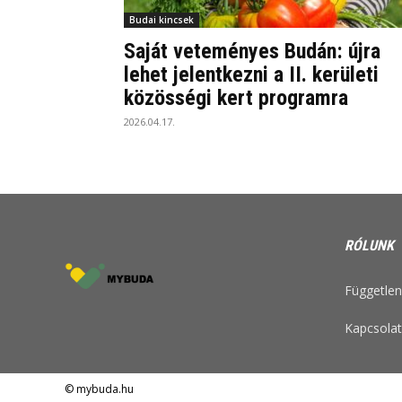
Budai kincsek
Saját veteményes Budán: újra
lehet jelentkezni a II. kerületi
közösségi kert programra
2026.04.17.
RÓLUNK
Független 
Kapcsolat
© mybuda.hu