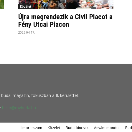
Közélet
Újra megrendezik a Civil Piacot a
Fény Utcai Piacon
2026.04.17.
budai magazin, fókuszban a II. kerülettel.
:
hello@mybuda.hu
Impresszum
Közélet
Budai kincsek
Anyám mondta
Bud