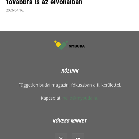
továbbra is az élvonalban
2026.04.16.
RÓLUNK
Független budai magazin, fókuszban a II. kerülettel.
Kapcsolat:
hello@mybuda.hu
KÖVESS MINKET