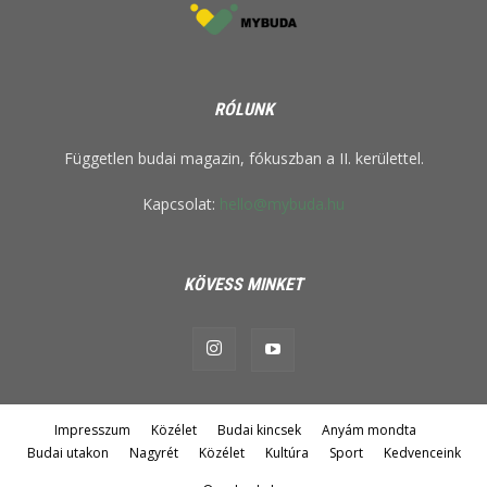
RÓLUNK
Független budai magazin, fókuszban a II. kerülettel.
Kapcsolat:
hello@mybuda.hu
KÖVESS MINKET
Impresszum
Közélet
Budai kincsek
Anyám mondta
Budai utakon
Nagyrét
Közélet
Kultúra
Sport
Kedvenceink