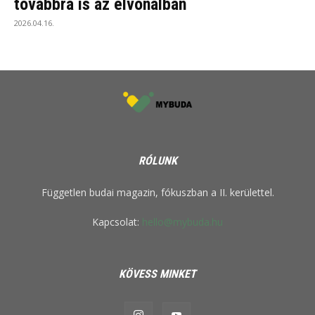
továbbra is az élvonalban
2026.04.16.
RÓLUNK
Független budai magazin, fókuszban a II. kerülettel.
Kapcsolat:
hello@mybuda.hu
KÖVESS MINKET