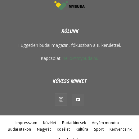
RÓLUNK
Független budai magazin, fókuszban a II. kerülettel.
Kapcsolat:
hello@mybuda.hu
KÖVESS MINKET
Impresszum
Közélet
Budai kincsek
Anyám mondta
Budai utakon
Nagyrét
Közélet
Kultúra
Sport
Kedvenceink