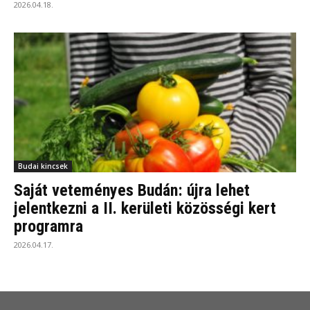
2026.04.18.
Budai kincsek
Saját veteményes Budán: újra lehet
jelentkezni a II. kerületi közösségi kert
programra
2026.04.17.