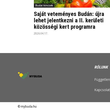
Budai kincsek
Saját veteményes Budán: újra
lehet jelentkezni a II. kerületi
közösségi kert programra
2026.04.17.
RÓLUNK
Független 
Kapcsolat
© mybuda.hu