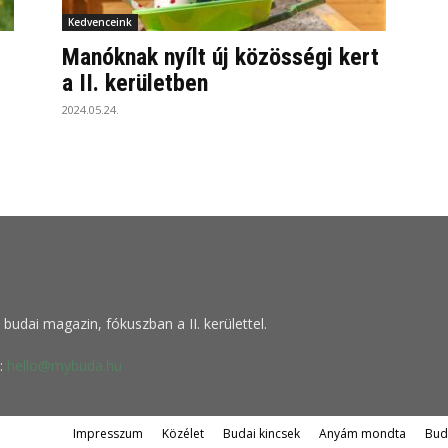
Kedvenceink
Manóknak nyílt új közösségi kert
a II. kerületben
2024.05.24.
budai magazin, fókuszban a II. kerülettel.
:
hello@mybuda.hu
Impresszum
Közélet
Budai kincsek
Anyám mondta
Bud