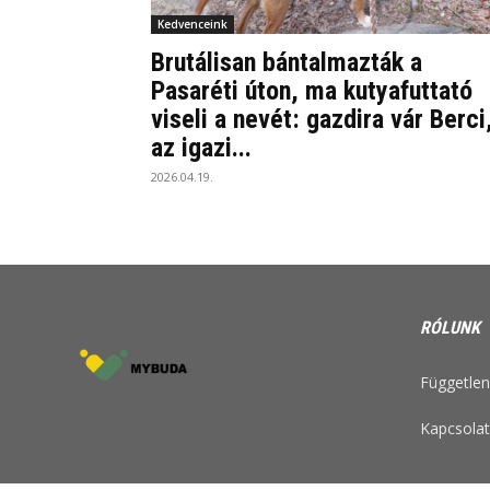
Kedvenceink
Brutálisan bántalmazták a
Pasaréti úton, ma kutyafuttató
viseli a nevét: gazdira vár Berci
az igazi...
2026.04.19.
RÓLUNK
Független 
Kapcsolat