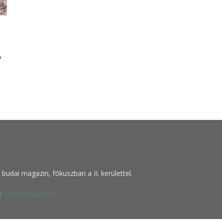
,
budai magazin, fókuszban a II. kerülettel.
:
hello@mybuda.hu