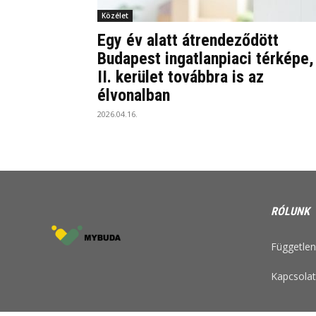
Közélet
Egy év alatt átrendeződött
Budapest ingatlanpiaci térképe,
II. kerület továbbra is az
élvonalban
2026.04.16.
RÓLUNK
Független 
Kapcsolat