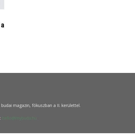
 a
budai magazin, fókuszban a II. kerülettel.
:
hello@mybuda.hu