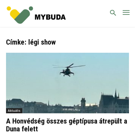
Címke: légi show
Aktuális
A Honvédség összes géptípusa átrepült a
Duna felett