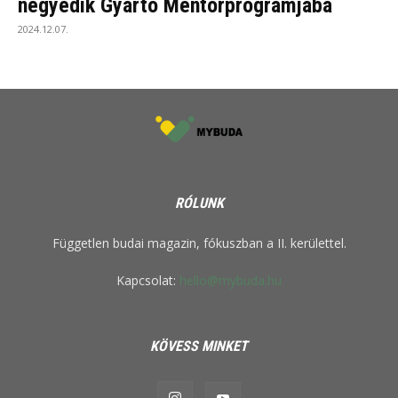
negyedik Gyártó Mentorprogramjába
2024.12.07.
RÓLUNK
Független budai magazin, fókuszban a II. kerülettel.
Kapcsolat:
hello@mybuda.hu
KÖVESS MINKET