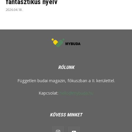
fantasztikus nyelv
2026.04.18.
RÓLUNK
Független budai magazin, fókuszban a II. kerülettel.
Kapcsolat:
hello@mybuda.hu
KÖVESS MINKET