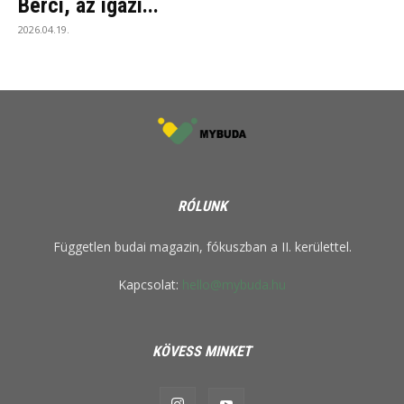
Berci, az igazi...
2026.04.19.
RÓLUNK
Független budai magazin, fókuszban a II. kerülettel.
Kapcsolat:
hello@mybuda.hu
KÖVESS MINKET