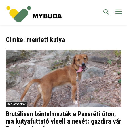
Címke: mentett kutya
Kedvenceink
Brutálisan bántalmazták a Pasaréti úton,
ma kutyafuttató viseli a nevét: gazdira vár