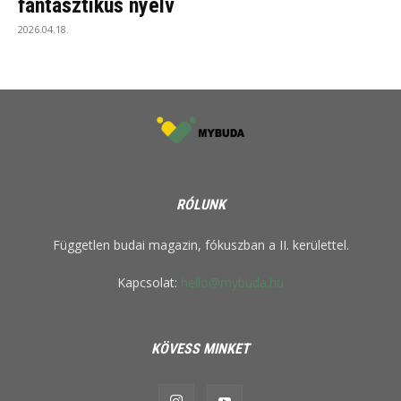
fantasztikus nyelv
2026.04.18.
RÓLUNK
Független budai magazin, fókuszban a II. kerülettel.
Kapcsolat:
hello@mybuda.hu
KÖVESS MINKET