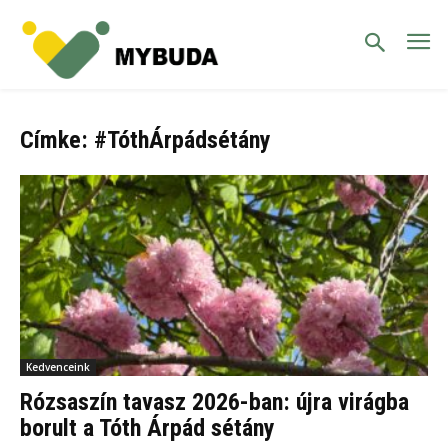
Címke: #TóthÁrpádsétány
Kedvenceink
Rózsaszín tavasz 2026-ban: újra virágba
borult a Tóth Árpád sétány