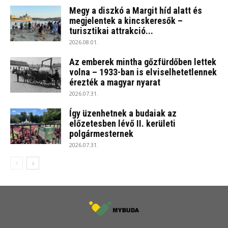
Megy a diszkó a Margit híd alatt és
megjelentek a kincskeresők –
turisztikai attrakció...
2026.08.01.
Az emberek mintha gőzfürdőben lettek
volna – 1933-ban is elviselhetetlennek
érezték a magyar nyarat
2026.07.31.
Így üzenhetnek a budaiak az
előzetesben lévő II. kerületi
polgármesternek
2026.07.31.