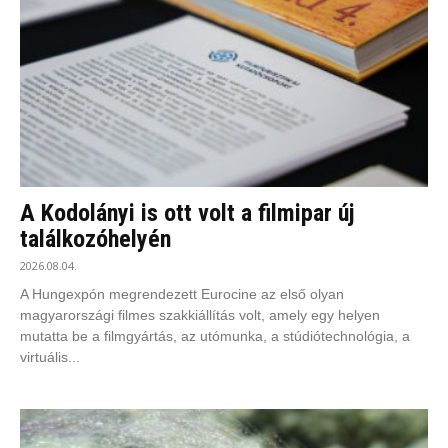
A Kodolányi is ott volt a filmipar új
találkozóhelyén
2026.08.04.
A Hungexpón megrendezett Eurocine az első olyan
magyarországi filmes szakkiállítás volt, amely egy helyen
mutatta be a filmgyártás, az utómunka, a stúdiótechnológia, a
virtuális...