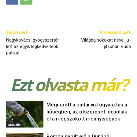
Előző cikk
Következő cikk
Nagykovácsi gyógyszertár
Világbajnokokat nevel ju-
lett az egyik legkedveltebb
jitsuban Buda
patika!
Ezt olvasta már?
Megugrott a budai vízfogyasztás a
hőségben, az ötszörösét locsolják
el a megszokott mennyiségnek
Aktuális
Bomba került elő a Dunából,