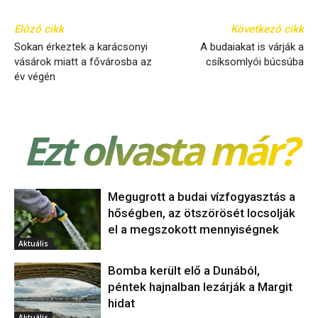
Előző cikk
Következő cikk
Sokan érkeztek a karácsonyi
A budaiakat is várják a
vásárok miatt a fővárosba az
csíksomlyói búcsúba
év végén
Ezt olvasta már?
Megugrott a budai vízfogyasztás a
hőségben, az ötszörösét locsolják
el a megszokott mennyiségnek
Aktuális
Bomba került elő a Dunából,
péntek hajnalban lezárják a Margit
hidat
Aktuális