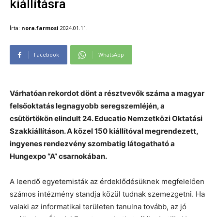
kiállításra
Írta:
nora.farmosi
2024.01.11.
Facebook
WhatsApp
Várhatóan rekordot dönt a résztvevők száma a magyar
felsőoktatás legnagyobb seregszemléjén, a
csütörtökön elindult 24. Educatio Nemzetközi Oktatási
Szakkiállításon. A közel 150 kiállítóval megrendezett,
ingyenes rendezvény szombatig látogatható a
Hungexpo “A” csarnokában.
A leendő egyetemisták az érdeklődésüknek megfelelően
számos intézmény standja közül tudnak szemezgetni. Ha
valaki az informatikai területen tanulna tovább, az jó