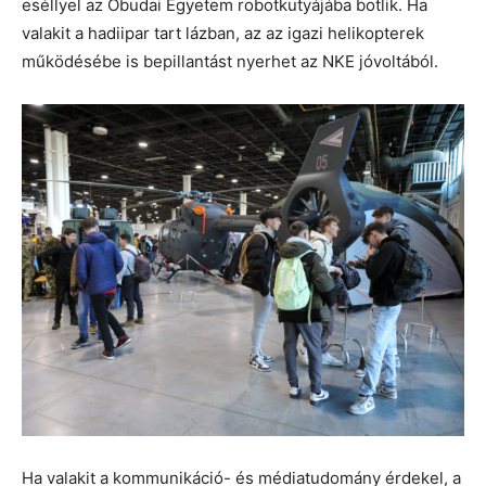
eséllyel az Óbudai Egyetem robotkutyájába botlik. Ha
valakit a hadiipar tart lázban, az az igazi helikopterek
működésébe is bepillantást nyerhet az NKE jóvoltából.
Ha valakit a kommunikáció- és médiatudomány érdekel, a