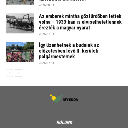
2026.08.01.
Az emberek mintha gőzfürdőben lettek
volna – 1933-ban is elviselhetetlennek
érezték a magyar nyarat
2026.07.31.
Így üzenhetnek a budaiak az
előzetesben lévő II. kerületi
polgármesternek
2026.07.31.
RÓLUNK