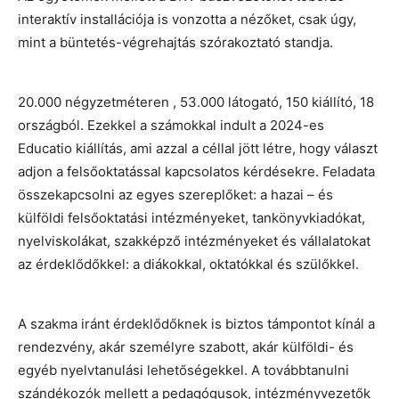
interaktív installációja is vonzotta a nézőket, csak úgy,
mint a büntetés-végrehajtás szórakoztató standja.
20.000 négyzetméteren , 53.000 látogató, 150 kiállító, 18
országból. Ezekkel a számokkal indult a 2024-es
Educatio kiállítás, ami azzal a céllal jött létre, hogy választ
adjon a felsőoktatással kapcsolatos kérdésekre. Feladata
összekapcsolni az egyes szereplőket: a hazai – és
külföldi felsőoktatási intézményeket, tankönyvkiadókat,
nyelviskolákat, szakképző intézményeket és vállalatokat
az érdeklődőkkel: a diákokkal, oktatókkal és szülőkkel.
A szakma iránt érdeklődőknek is biztos támpontot kínál a
rendezvény, akár személyre szabott, akár külföldi- és
egyéb nyelvtanulási lehetőségekkel. A továbbtanulni
szándékozók mellett a pedagógusok, intézményvezetők