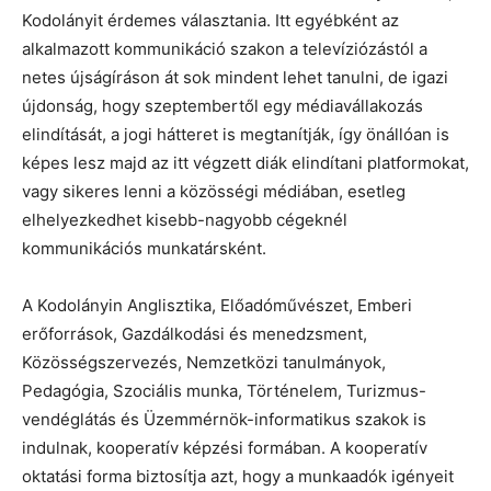
Kodolányit érdemes választania. Itt egyébként az
alkalmazott kommunikáció szakon a televíziózástól a
netes újságíráson át sok mindent lehet tanulni, de igazi
újdonság, hogy szeptembertől egy médiavállakozás
elindítását, a jogi hátteret is megtanítják, így önállóan is
képes lesz majd az itt végzett diák elindítani platformokat,
vagy sikeres lenni a közösségi médiában, esetleg
elhelyezkedhet kisebb-nagyobb cégeknél
kommunikációs munkatársként.
A Kodolányin Anglisztika, Előadóművészet, Emberi
erőforrások, Gazdálkodási és menedzsment,
Közösségszervezés, Nemzetközi tanulmányok,
Pedagógia, Szociális munka, Történelem, Turizmus-
vendéglátás és Üzemmérnök-informatikus szakok is
indulnak, kooperatív képzési formában. A kooperatív
oktatási forma biztosítja azt, hogy a munkaadók igényeit