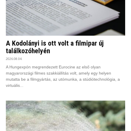
A Kodolányi is ott volt a filmipar új
találkozóhelyén
2026.08.04.
A Hungexpón megrendezett Eurocine az első olyan
magyarországi filmes szakkiállítás volt, amely egy helyen
mutatta be a filmgyártás, az utómunka, a stúdiótechnológia, a
virtuális...