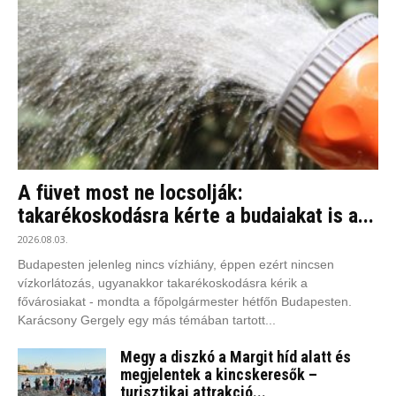
A füvet most ne locsolják:
takarékoskodásra kérte a budaiakat is a...
2026.08.03.
Budapesten jelenleg nincs vízhiány, éppen ezért nincsen
vízkorlátozás, ugyanakkor takarékoskodásra kérik a
fővárosiakat - mondta a főpolgármester hétfőn Budapesten.
Karácsony Gergely egy más témában tartott...
Megy a diszkó a Margit híd alatt és
megjelentek a kincskeresők –
turisztikai attrakció...