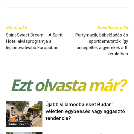
Előző cikk
Következő cikk
​Spirit Sweet Dream – A Spirit
Partymacik, bábelőadás és
Hotel alvásprogramja a
sportbemutatók: így
leginnovatívabb Európában
ünnepeltek a gyerekek a II.
kerületben
Ezt olvasta már?
Újabb villamosbaleset Budán:
véletlen egybeesés vagy aggasztó
tendencia?
Budai utakon