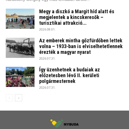
Megy a diszkó a Margit híd alatt és
megjelentek a kincskeresők –
turisztikai attrakció...
2026.08.01.
Az emberek mintha gőzfürdőben lettek
volna – 1933-ban is elviselhetetlennek
érezték a magyar nyarat
2026.07.31.
Így üzenhetnek a budaiak az
előzetesben lévő II. kerületi
polgármesternek
2026.07.31.