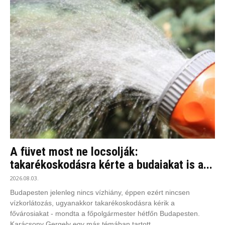
A füvet most ne locsolják:
takarékoskodásra kérte a budaiakat is a...
2026.08.03.
Budapesten jelenleg nincs vízhiány, éppen ezért nincsen
vízkorlátozás, ugyanakkor takarékoskodásra kérik a
fővárosiakat - mondta a főpolgármester hétfőn Budapesten.
Karácsony Gergely egy más témában tartott...