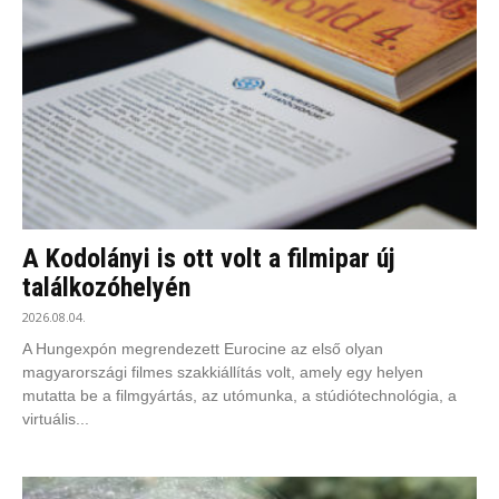
A Kodolányi is ott volt a filmipar új
találkozóhelyén
2026.08.04.
A Hungexpón megrendezett Eurocine az első olyan
magyarországi filmes szakkiállítás volt, amely egy helyen
mutatta be a filmgyártás, az utómunka, a stúdiótechnológia, a
virtuális...