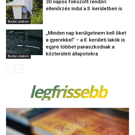
30 napos fokozott rendőri
ellenőrzés indul a II. kerületben is
Budai utakon
„Minden nap kerülgetnem kell őket
a gyerekkel” – a II. kerületi lakók is
egyre többet panaszkodnak a
közterületi állapotokra
Budai utakon
legfrissebb