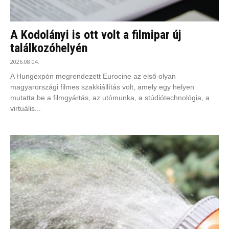
A Kodolányi is ott volt a filmipar új
találkozóhelyén
2026.08.04.
A Hungexpón megrendezett Eurocine az első olyan
magyarországi filmes szakkiállítás volt, amely egy helyen
mutatta be a filmgyártás, az utómunka, a stúdiótechnológia, a
virtuális...