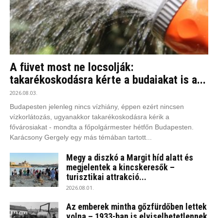
A füvet most ne locsolják:
takarékoskodásra kérte a budaiakat is a...
2026.08.03.
Budapesten jelenleg nincs vízhiány, éppen ezért nincsen
vízkorlátozás, ugyanakkor takarékoskodásra kérik a
fővárosiakat - mondta a főpolgármester hétfőn Budapesten.
Karácsony Gergely egy más témában tartott...
Megy a diszkó a Margit híd alatt és
megjelentek a kincskeresők –
turisztikai attrakció...
2026.08.01.
Az emberek mintha gőzfürdőben lettek
volna – 1933-ban is elviselhetetlennek