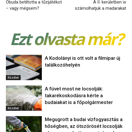
Óbuda betiltotta a tűzijátékot
A II. kerületben is
– vagy mégsem?
számolhatjuk a madarakat
Ezt olvasta már?
A Kodolányi is ott volt a filmipar új
találkozóhelyén
Közélet
A füvet most ne locsolják:
takarékoskodásra kérte a
budaiakat is a főpolgármester
Közélet
Megugrott a budai vízfogyasztás a
hőségben, az ötszörösét locsolják