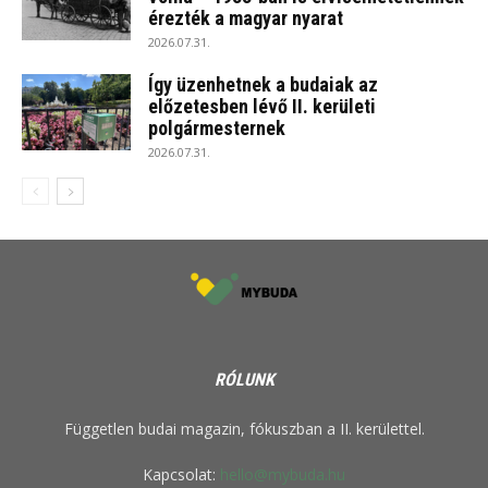
érezték a magyar nyarat
2026.07.31.
Így üzenhetnek a budaiak az
előzetesben lévő II. kerületi
polgármesternek
2026.07.31.
RÓLUNK
Független budai magazin, fókuszban a II. kerülettel.
Kapcsolat:
hello@mybuda.hu