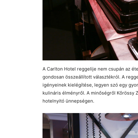
A Carlton Hotel reggelije nem csupán az ét
gondosan összeállított választékról. A regg
igényeinek kielégítése, legyen szó egy gy
kulináris élményről. A minőségről Kőrössy Z
hotelnyitó ünnepségen.​