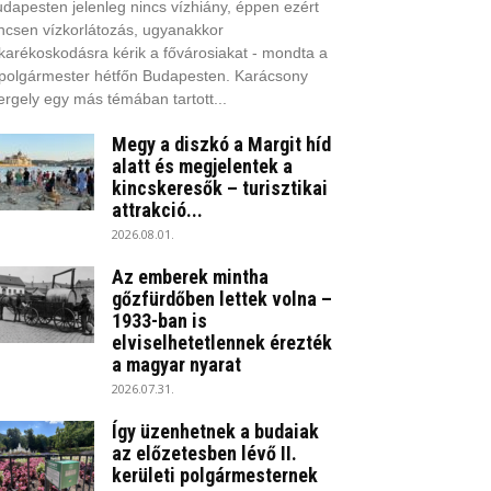
dapesten jelenleg nincs vízhiány, éppen ezért
ncsen vízkorlátozás, ugyanakkor
karékoskodásra kérik a fővárosiakat - mondta a
polgármester hétfőn Budapesten. Karácsony
rgely egy más témában tartott...
Megy a diszkó a Margit híd
alatt és megjelentek a
kincskeresők – turisztikai
attrakció...
2026.08.01.
Az emberek mintha
gőzfürdőben lettek volna –
1933-ban is
elviselhetetlennek érezték
a magyar nyarat
2026.07.31.
Így üzenhetnek a budaiak
az előzetesben lévő II.
kerületi polgármesternek