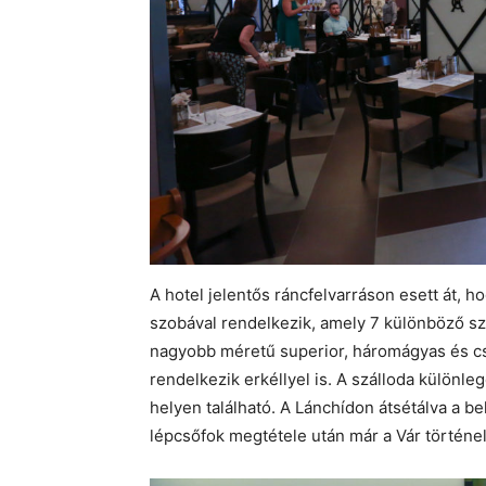
A hotel jelentős ráncfelvarráson esett át, 
szobával rendelkezik, amely 7 különböző szo
nagyobb méretű superior, háromágyas és cs
rendelkezik erkéllyel is. A szálloda különl
helyen található. A Lánchídon átsétálva a b
lépcsőfok megtétele után már a Vár történ