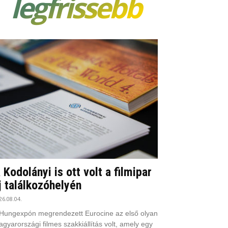
legfrissebb
 Kodolányi is ott volt a filmipar
j találkozóhelyén
26.08.04.
Hungexpón megrendezett Eurocine az első olyan
gyarországi filmes szakkiállítás volt, amely egy