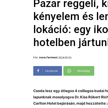
Pazar reggeli, k
kényelem és le
lokáció: egy ik
hotelben jártun
Írta:
nora.farmosi
2024.09.05.
Facebook
WhatsApp
​Csoda lesz egy átlagos 4 csillagos budai ho
lapunknak mosolyogva Dr. Kiss Róbert Richa
Carlton Hotel bejárásán, majd hozzátette: