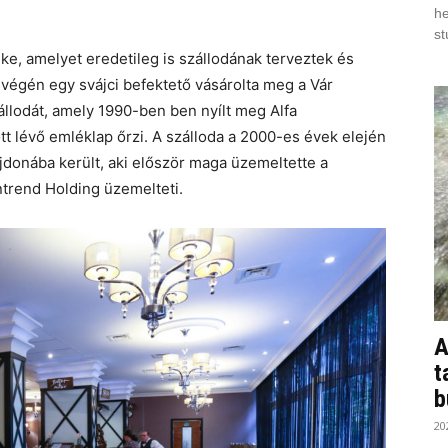
he
st
ke, amelyet eredetileg is szállodának terveztek és
 végén egy svájci befektető vásárolta meg a Vár
szállodát, amely 1990-ben ben nyílt meg Alfa
tt lévő emléklap őrzi. A szálloda a 2000-es évek elején
ajdonába került, aki először maga üzemeltette a
ntrend Holding üzemelteti.
A
t
b
20