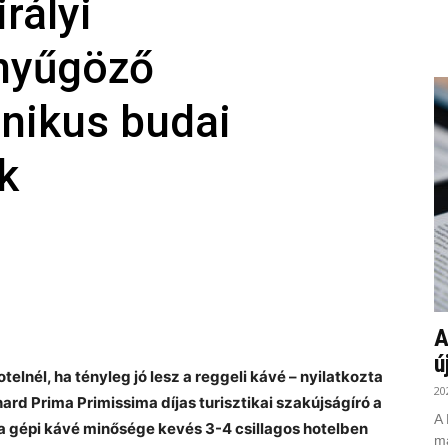
irályi
nyűgöző
onikus budai
k
A
ú
telnél, ha tényleg jó lesz a reggeli kávé – nyilatkozta
20
rd Prima Primissima díjas turisztikai szakújságíró a
A 
 a gépi kávé minősége kevés 3-4 csillagos hotelben
ma