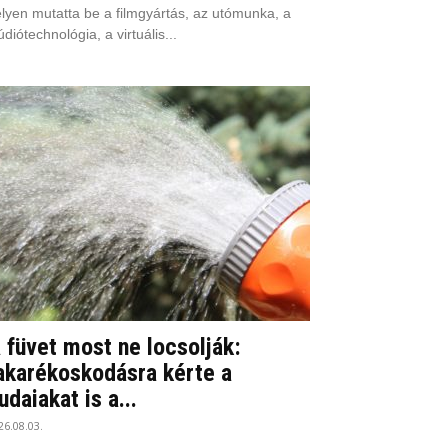
lyen mutatta be a filmgyártás, az utómunka, a
údiótechnológia, a virtuális...
 füvet most ne locsolják:
akarékoskodásra kérte a
udaiakat is a...
26.08.03.