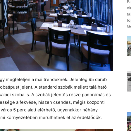
Bu
ni
ta
fő
Ge
hogy megfeleljen a mai trendeknek. Jelenleg 95 darab
batípust jelent. A standard szobák mellett található
aládi szoba is. A szobák jelentős része panorámás és
egessége a fekvése, hiszen csendes, mégis központi
elváros 5 perc alatt elérhető, ugyanakkor néhány
elmi környezetében merülhetnek el az érdeklődők.