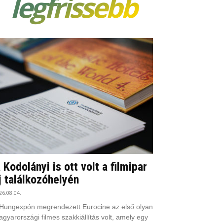
legfrissebb
 Kodolányi is ott volt a filmipar
j találkozóhelyén
26.08.04.
Hungexpón megrendezett Eurocine az első olyan
gyarországi filmes szakkiállítás volt, amely egy