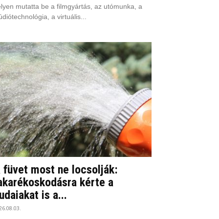
lyen mutatta be a filmgyártás, az utómunka, a
údiótechnológia, a virtuális...
 füvet most ne locsolják:
akarékoskodásra kérte a
udaiakat is a...
26.08.03.