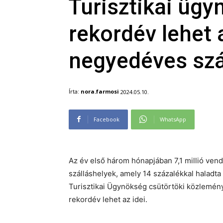
Turisztikai üg
rekordév lehet 
negyedéves sz
Írta:
nora.farmosi
2024.05.10.
Facebook
WhatsApp
Az év első három hónapjában 7,1 millió ven
szálláshelyek, amely 14 százalékkal haladt
Turisztikai Ügynökség csütörtöki közlemén
rekordév lehet az idei.