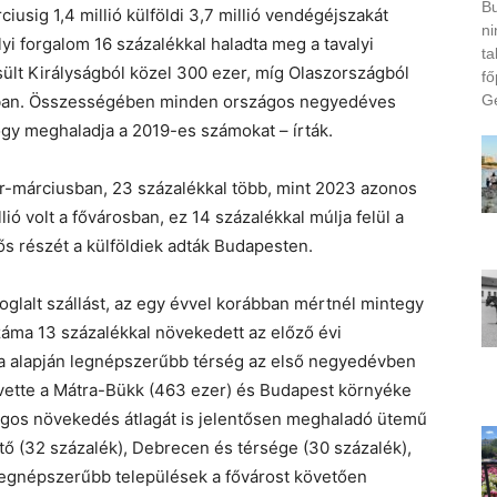
Bu
ciusig 1,4 millió külföldi 3,7 millió vendégéjszakát
ni
lyi forgalom 16 százalékkal haladta meg a tavalyi
ta
ült Királyságból közel 300 ezer, míg Olaszországból
fő
Ge
akban. Összességében minden országos negyedéves
gy meghaladja a 2019-es számokat – írták.
ár-márciusban, 23 százalékkal több, mint 2023 azonos
ó volt a fővárosban, ez 14 százalékkal múlja felül a
s részét a külföldiek adták Budapesten.
oglalt szállást, az egy évvel korábban mértnél mintegy
áma 13 százalékkal növekedett az előző évi
ma alapján legnépszerűbb térség az első negyedévben
követte a Mátra-Bükk (463 ezer) és Budapest környéke
ágos növekedés átlagát is jelentősen meghaladó ütemű
ő (32 százalék), Debrecen és térsége (30 százalék),
 legnépszerűbb települések a fővárost követően