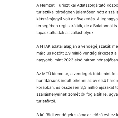
A Nemzeti Turisztikai Adatszolgáltató Közp
turisztikai térségben jelentősen nőtt a szál
kétszámjegyű volt a növekedés. A legnagyo
térségében regisztrálták, de a Balatonnál 
tapasztalhattak a szálláshelyek.
A NTAK adatai alapján a vendégéjszakák mel
március között 2,9 millió vendég érkezett 
nagyobb, mint 2023 első három hónapjában
Az MTÜ kiemelte, a vendégek több mint fele b
honfitársunk indult pihenni az év első háro
korábban, és összesen 3,3 millió éjszakát tö
szálláshelyeinek zömét ők foglalták le, ugy
turistáktól.
A külföldi vendégek száma az előző évhez k