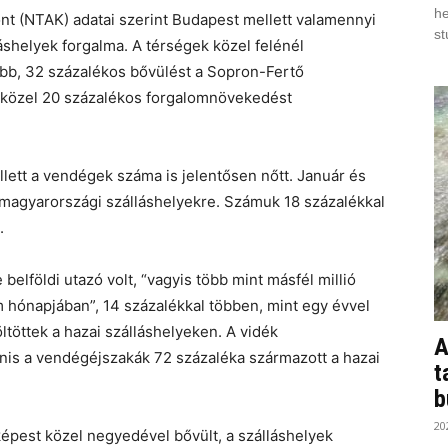
he
ont (NTAK) adatai szerint Budapest mellett valamennyi
st
láshelyek forgalma. A térségek közel felénél
bb, 32 százalékos bővülést a Sopron-Fertő
is közel 20 százalékos forgalomnövekedést
lett a vendégek száma is jelentősen nőtt. Január és
a magyarországi szálláshelyekre. Számuk 18 százalékkal
.
elföldi utazó volt, “vagyis több mint másfél millió
m hónapjában”, 14 százalékkal többen, mint egy évvel
ltöttek a hazai szálláshelyeken. A vidék
A
anis a vendégéjszakák 72 százaléka származott a hazai
t
b
20
épest közel negyedével bővült, a szálláshelyek