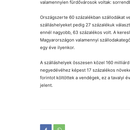
valamennyien fürdővárosok voltak: sorrendb
Országszerte 60 százalékban szállodákat v
szálláshelyeket pedig 27 százalékuk válasz
ennél nagyobb, 63 százalékos volt. A keresle
Magyarországon valamennyi szállodakategór
egy éve ilyenkor.
A szálláshelyek összesen közel 160 milliárd 
negyedévéhez képest 17 százalékos növeke
forintot költöttek a vendégek, ez a tavalyi
jelent.