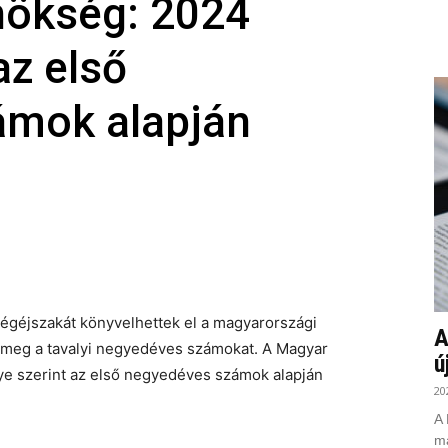
ynökség: 2024
az első
ámok alapján
dégéjszakát könyvelhettek el a magyarországi
A
a meg a tavalyi negyedéves számokat. A Magyar
ú
ye szerint az első negyedéves számok alapján
20
A 
ma