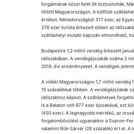
forgalmának közel felét ők biztosították. Már
töltött Magyarországon. A külföldi szálláshe
értéket. Németországból 317 ezer, az Egyes
276 ezer turista érkezett ebben az idősz
szálláshelyi mutató kapcsán elmondható, ho
Budapestre 1,2 millió vendég érkezett janu
időszakában. A vendégéjszakák száma 3 milli
2019. évi eredményeket. A vendégek jelentő
A vidéki Magyarországon 1,7 millió vendég f
15 százalékkal többen. A vendégéjszakák sz
időszakhoz képest. A szálláshelyek forgal
is a Balaton volt 877 ezer éjszakával, ezt 
(450 ezer). A legnagyobb mértékű, az orsz
forgalombővülést ugyanakkor a Sopron-Fert
valamint Bük-Sárvár (28 százalék) ért el. A