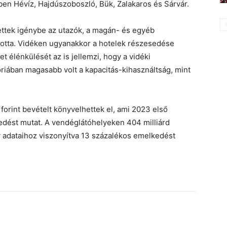
en Hévíz, Hajdúszoboszló, Bük, Zalakaros és Sárvár.
ettek igénybe az utazók, a magán- és egyéb
totta. Vidéken ugyanakkor a hotelek részesedése
t élénkülését az is jellemzi, hogy a vidéki
iában magasabb volt a kapacitás-kihasználtság, mint
forint bevételt könyvelhettek el, ami 2023 első
dést mutat. A vendéglátóhelyeken 404 milliárd
 év adataihoz viszonyítva 13 százalékos emelkedést