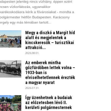
dapesten jelenleg nincs vízhiány, éppen ezért
ncsen vízkorlátozás, ugyanakkor
karékoskodásra kérik a fővárosiakat - mondta a
polgármester hétfőn Budapesten. Karácsony
rgely egy más témában tartott...
Megy a diszkó a Margit híd
alatt és megjelentek a
kincskeresők – turisztikai
attrakció...
2026.08.01.
Az emberek mintha
gőzfürdőben lettek volna –
1933-ban is
elviselhetetlennek érezték
a magyar nyarat
2026.07.31.
Így üzenhetnek a budaiak
az előzetesben lévő II.
kerületi polgármesternek