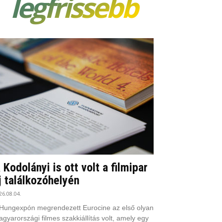
legfrissebb
 Kodolányi is ott volt a filmipar
j találkozóhelyén
26.08.04.
Hungexpón megrendezett Eurocine az első olyan
gyarországi filmes szakkiállítás volt, amely egy