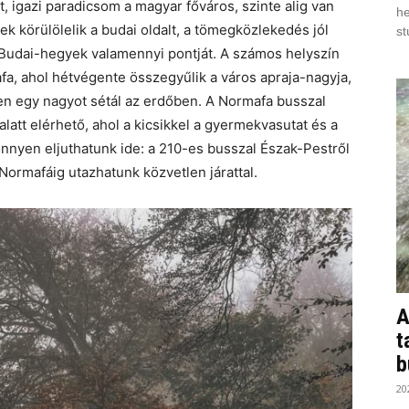
, igazi paradicsom a magyar főváros, szinte alig van
he
ek körülölelik a budai oldalt, a tömegközlekedés jól
st
 Budai-hegyek valamennyi pontját. A számos helyszín
a, ahol hétvégente összegyűlik a város apraja-nagyja,
ben egy nagyot sétál az erdőben. A Normafa busszal
latt elérhető, ahol a kicsikkel a gyermekvasutat és a
könnyen eljuthatunk ide: a 210-es busszal Észak-Pestről
ormafáig utazhatunk közvetlen járattal.
A
t
b
20