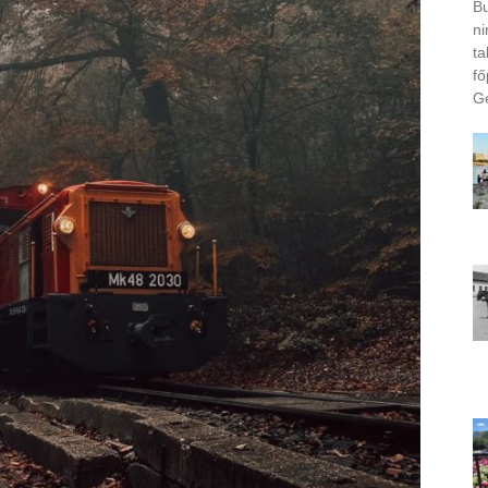
Bu
ni
ta
fő
Ge