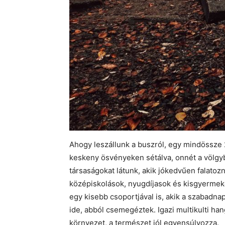
Ahogy leszállunk a buszról, egy mindössze
keskeny ösvényeken sétálva, onnét a völgy
társaságokat látunk, akik jókedvűen falato
középiskolások, nyugdíjasok és kisgyermekes
egy kisebb csoportjával is, akik a szabadnapj
ide, abból csemegéztek. Igazi multikulti han
környezet, a természet jól egyensúlyozza.