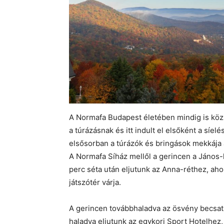
A Normafa Budapest életében mindig is köz
a túrázásnak és itt indult el elsőként a síe
elsősorban a túrázók és bringások mekkája 
A Normafa Síház mellől a gerincen a János-
perc séta után eljutunk az Anna-réthez, ahol
játszótér várja.
A gerincen továbbhaladva az ösvény becsatl
haladva eljutunk az egykori Sport Hotelhez,