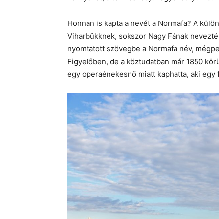
Honnan is kapta a nevét a Normafa? A külö
Viharbükknek, sokszor Nagy Fának nevezték
nyomtatott szövegbe a Normafa név, mégped
Figyelőben, de a köztudatban már 1850 körül
egy operaénekesnő miatt kaphatta, aki egy 