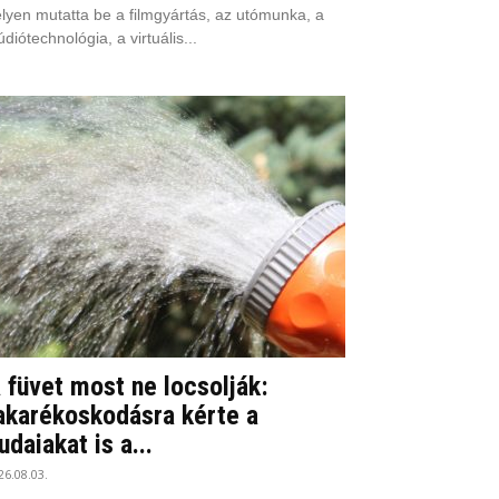
lyen mutatta be a filmgyártás, az utómunka, a
údiótechnológia, a virtuális...
 füvet most ne locsolják:
akarékoskodásra kérte a
udaiakat is a...
26.08.03.