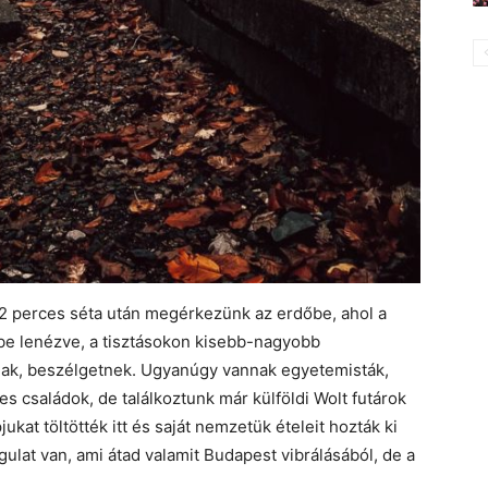
 2 perces séta után megérkezünk az erdőbe, ahol a
be lenézve, a tisztásokon kisebb-nagyobb
znak, beszélgetnek. Ugyanúgy vannak egyetemisták,
 családok, de találkoztunk már külföldi Wolt futárok
ukat töltötték itt és saját nemzetük ételeit hozták ki
gulat van, ami átad valamit Budapest vibrálásából, de a