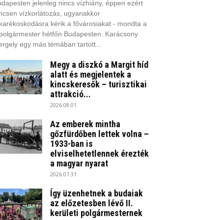
dapesten jelenleg nincs vízhiány, éppen ezért
ncsen vízkorlátozás, ugyanakkor
karékoskodásra kérik a fővárosiakat - mondta a
polgármester hétfőn Budapesten. Karácsony
rgely egy más témában tartott...
Megy a diszkó a Margit híd
alatt és megjelentek a
kincskeresők – turisztikai
attrakció...
2026.08.01.
Az emberek mintha
gőzfürdőben lettek volna –
1933-ban is
elviselhetetlennek érezték
a magyar nyarat
2026.07.31.
Így üzenhetnek a budaiak
az előzetesben lévő II.
kerületi polgármesternek