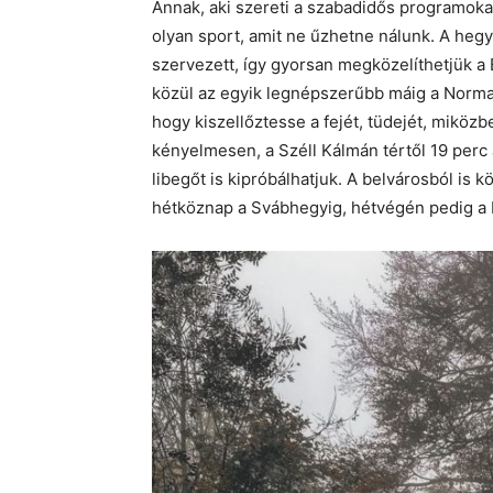
Annak, aki szereti a szabadidős programokat
olyan sport, amit ne űzhetne nálunk. A hegy
szervezett, így gyorsan megközelíthetjük a
közül az egyik legnépszerűbb máig a Normaf
hogy kiszellőztesse a fejét, tüdejét, miköz
kényelmesen, a Széll Kálmán tértől 19 perc a
libegőt is kipróbálhatjuk. A belvárosból is 
hétköznap a Svábhegyig, hétvégén pedig a N