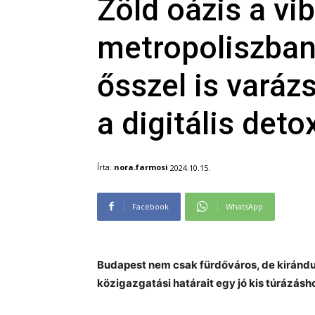
Zöld oázis a vib
metropoliszban
ősszel is varáz
a digitális deto
Írta:
nora.farmosi
2024.10.15.
Facebook
WhatsApp
Budapest nem csak fürdőváros, de kirándul
közigazgatási határait egy jó kis túrázásh