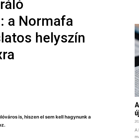
ráló
: a Normafa
slatos helyszín
xra
A
ú
óváros is, hiszen el sem kell hagynunk a
20
oz.
A 
ma