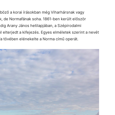
nböző a korai írásokban még Viharhársnak vagy
, de Normafának soha. 1861-ben került először
ig Arany János hetilapjában, a Szépirodalmi
 elterjedt a kifejezés. Egyes elméletek szerint a nevét
fa tövében elénekelte a Norma című operát.