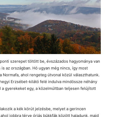
ponti szerepet töltött be, évszázados hagyománya van
lés is az országban. Hó ugyan még nincs, így most
a Normafa, ahol rengeteg útvonal közül választhatunk.
hegyi Erzsébet-kilátó felé indulva mindössze néhány
 a gyerekeket egy, a közelmúltban teljesen felújított
akozik a kék körút jelzésbe, melyet a gerincen
 ahol jobbra térve óriás bükkfák között haladunk, majd