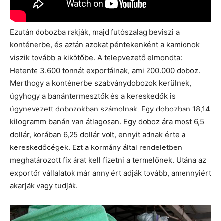
Ezután dobozba rakják, majd futószalag beviszi a
konténerbe, és aztán azokat péntekenként a kamionok
viszik tovább a kikötőbe. A telepvezető elmondta:
Hetente 3.600 tonnát exportálnak, ami 200.000 doboz.
Merthogy a konténerbe szabványdobozok kerülnek,
úgyhogy a banántermesztők és a kereskedők is
úgynevezett dobozokban számolnak. Egy dobozban 18,14
kilogramm banán van átlagosan. Egy doboz ára most 6,5
dollár, korában 6,25 dollár volt, ennyit adnak érte a
kereskedőcégek. Ezt a kormány által rendeletben
meghatározott fix árat kell fizetni a termelőnek. Utána az
exportőr vállalatok már annyiért adják tovább, amennyiért
akarják vagy tudják.