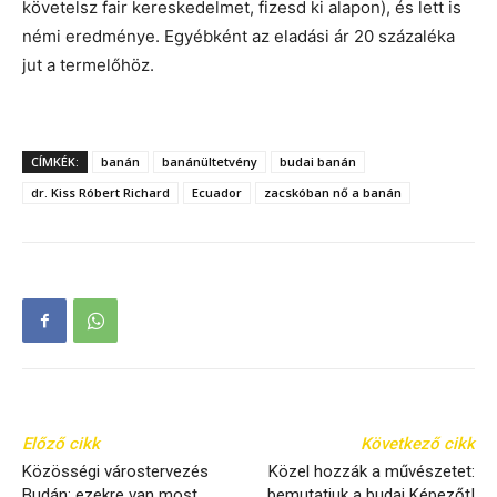
követelsz fair kereskedelmet, fizesd ki alapon), és lett is
némi eredménye. Egyébként az eladási ár 20 százaléka
jut a termelőhöz.
CÍMKÉK:
banán
banánültetvény
budai banán
dr. Kiss Róbert Richard
Ecuador
zacskóban nő a banán
Előző cikk
Következő cikk
Közösségi várostervezés
Közel hozzák a művészetet:
Budán: ezekre van most
bemutatjuk a budai Képezőt!