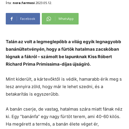
Írta:
nora.farmosi
2023.05.12.
Facebook
WhatsApp
Talán az volt a legmeglepőbb a világ egyik legnagyobb
banánültetvényén, hogy a fürtök hatalmas zacskóban
lógnak a fákról – számolt be lapunknak Kiss Róbert
Richard Prima Primissima-díjas újságíró.
Mint kiderült, a kártevőktől is védik, hamarabb érik meg s
lesz annyira zöld, hogy már le lehet szedni, és a
betakarítás is egyszerűbb.
A banán cserje, de vastag, hatalmas szára miatt fának néz
ki. Egy “banánfa” egy nagy fürtöt terem, ami 40-60 kilós.
Ha megérett a termés, a banán élete véget ér,