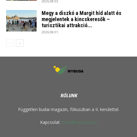
2026.08.03.
Megy a diszkó a Margit híd alatt és
megjelentek a kincskeresők –
turisztikai attrakció...
2026.08.01.
RÓLUNK
Független budai magazin, fókuszban a II. kerülettel.
Kapcsolat:
hello@mybuda.hu