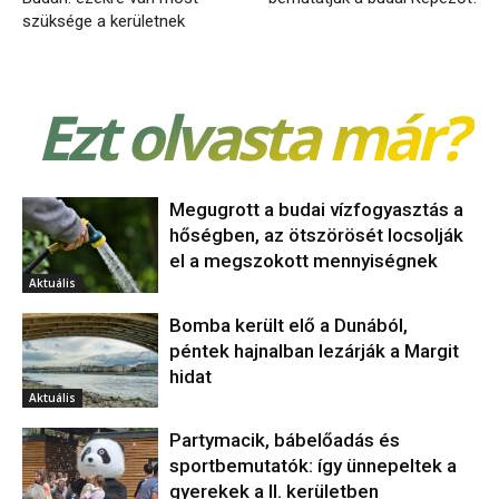
szüksége a kerületnek
Ezt olvasta már?
Megugrott a budai vízfogyasztás a
hőségben, az ötszörösét locsolják
el a megszokott mennyiségnek
Aktuális
Bomba került elő a Dunából,
péntek hajnalban lezárják a Margit
hidat
Aktuális
Partymacik, bábelőadás és
sportbemutatók: így ünnepeltek a
gyerekek a II. kerületben