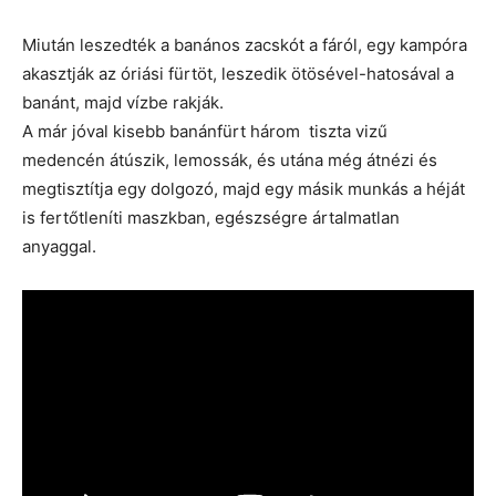
Miután leszedték a banános zacskót a fáról, egy kampóra
akasztják az óriási fürtöt, leszedik ötösével-hatosával a
banánt, majd vízbe rakják.
A már jóval kisebb banánfürt három tiszta vizű
medencén átúszik, lemossák, és utána még átnézi és
megtisztítja egy dolgozó, majd egy másik munkás a héját
is fertőtleníti maszkban, egészségre ártalmatlan
anyaggal.