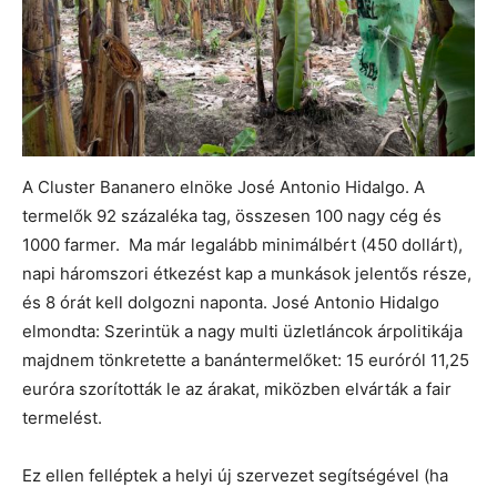
A Cluster Bananero elnöke José Antonio Hidalgo. A
termelők 92 százaléka tag, összesen 100 nagy cég és
1000 farmer. Ma már legalább minimálbért (450 dollárt),
napi háromszori étkezést kap a munkások jelentős része,
és 8 órát kell dolgozni naponta. José Antonio Hidalgo
elmondta: Szerintük a nagy multi üzletláncok árpolitikája
majdnem tönkretette a banántermelőket: 15 euróról 11,25
euróra szorították le az árakat, miközben elvárták a fair
termelést.
Ez ellen felléptek a helyi új szervezet segítségével (ha