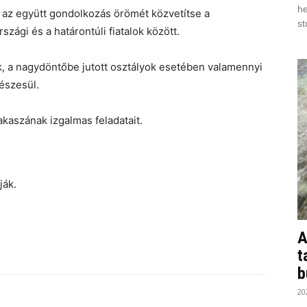
he
s az együtt gondolkozás örömét közvetítse a
st
zági és a határontúli fiatalok között.
, a nagydöntőbe jutott osztályok esetében valamennyi
észesül.
akaszának izgalmas feladatait.
ják.
A
t
b
20