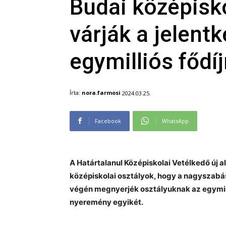
Budai középisko
várják a jelent
egymilliós fődíj
Írta:
nora.farmosi
2024.03.25.
Facebook
WhatsApp
A Határtalanul Középiskolai Vetélkedő új 
középiskolai osztályok, hogy a nagyszabású 
végén megnyerjék osztályuknak az egymilli
nyeremény egyikét.