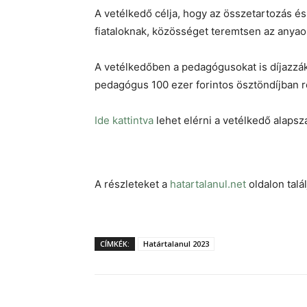
A vetélkedő célja, hogy az összetartozás é
fiataloknak, közösséget teremtsen az anyaors
A vetélkedőben a pedagógusokat is díjazzák
pedagógus 100 ezer forintos ösztöndíjban r
Ide kattintva
lehet elérni a vetélkedő alapsz
A részleteket a
hatartalanul.net
oldalon talál
CÍMKÉK:
Határtalanul 2023