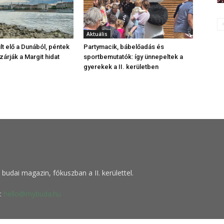
Aktuális
t elő a Dunából, péntek
Partymacik, bábelőadás és
zárják a Margit hidat
sportbemutatók: így ünnepeltek a
gyerekek a II. kerületben
budai magazin, fókuszban a II. kerülettel.
:
hello@mybuda.hu