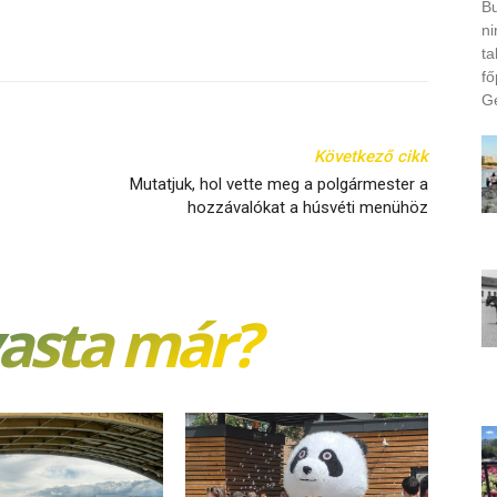
Bu
ni
ta
fő
Ge
Következő cikk
Mutatjuk, hol vette meg a polgármester a
hozzávalókat a húsvéti menühöz
vasta már?