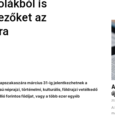
lákból is
kezőket az
ra
alapszakaszára március 31-ig jelentkezhetnek a
A
néprajzi, történelmi, kulturális, földrajzi vetélkedő
ú
ó forintos fődíjat, vagy a több ezer egyéb
20
A 
ma