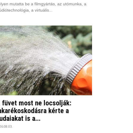
lyen mutatta be a filmgyártás, az utómunka, a
údiótechnológia, a virtuális...
 füvet most ne locsolják:
akarékoskodásra kérte a
udaiakat is a...
26.08.03.