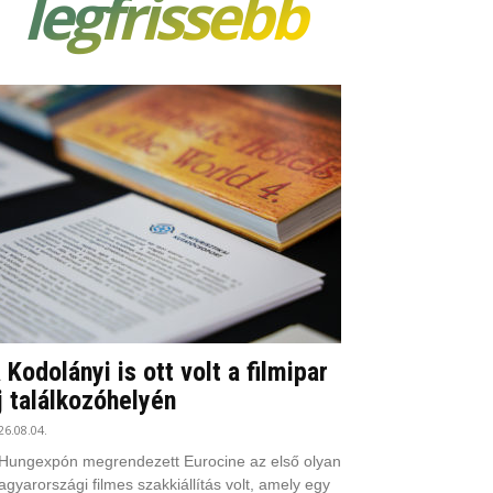
legfrissebb
 Kodolányi is ott volt a filmipar
j találkozóhelyén
26.08.04.
Hungexpón megrendezett Eurocine az első olyan
gyarországi filmes szakkiállítás volt, amely egy