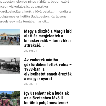
dapesten jelenleg nincs vízhiány, éppen ezért
ncsen vízkorlátozás, ugyanakkor
karékoskodásra kérik a fővárosiakat - mondta a
polgármester hétfőn Budapesten. Karácsony
rgely egy más témában tartott...
Megy a diszkó a Margit híd
alatt és megjelentek a
kincskeresők – turisztikai
attrakció...
2026.08.01.
Az emberek mintha
gőzfürdőben lettek volna –
1933-ban is
elviselhetetlennek érezték
a magyar nyarat
2026.07.31.
Így üzenhetnek a budaiak
az előzetesben lévő II.
kerületi polgármesternek