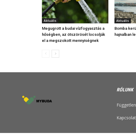
Aktuális
Aktuális
Megugrott a budai vízfogyasztás a
Bomba kerül
hőségben, az ötszörösét locsolják
hajnalban le
el a megszokott mennyiségnek
RÓLUNK
Független 
Kapcsolat