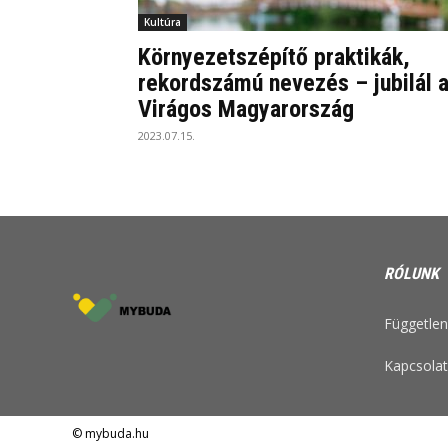
Kultúra
Környezetszépítő praktikák,
rekordszámú nevezés – jubilál 
Virágos Magyarország
2023.07.15.
RÓLUNK
Független 
Kapcsolat
© mybuda.hu