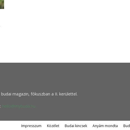
a
budai magazin, fókuszban a II. kerülettel.
:
hello@mybuda.hu
Impresszum
Közélet
Budai kincsek
Anyám mondta
Bud