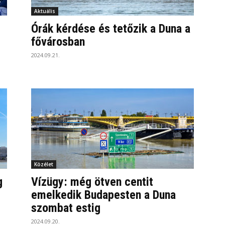
Aktuális
Órák kérdése és tetőzik a Duna a
fővárosban
2024.09.21.
Közélet
g
Vízügy: még ötven centit
emelkedik Budapesten a Duna
szombat estig
2024.09.20.