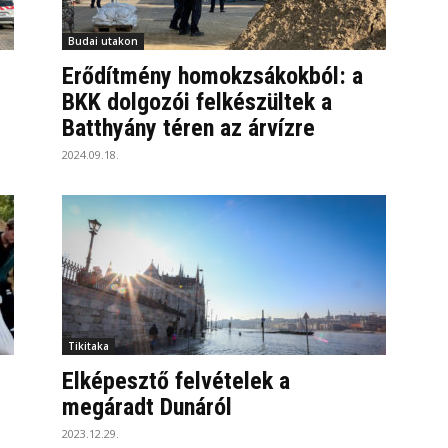
Budai utakon
Erődítmény homokzsákokból: a
BKK dolgozói felkészültek a
Batthyány téren az árvízre
2024.09.18.
Tikitaka
Elképesztő felvételek a
megáradt Dunáról
2023.12.29.