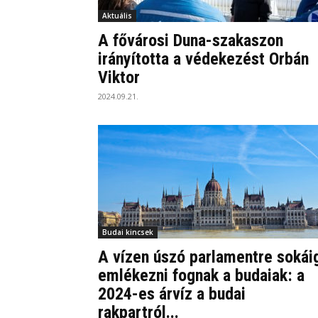
Aktuális
A fővárosi Duna-szakaszon
irányította a védekezést Orbán
Viktor
2024.09.21.
Budai kincsek
A vízen úszó parlamentre sokái
emlékezni fognak a budaiak: a
2024-es árvíz a budai
rakpartról...