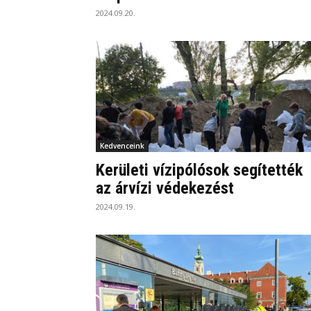
2024.09.20.
Kedvenceink
Kerületi vízipólósok segítették
az árvízi védekezést
2024.09.19.