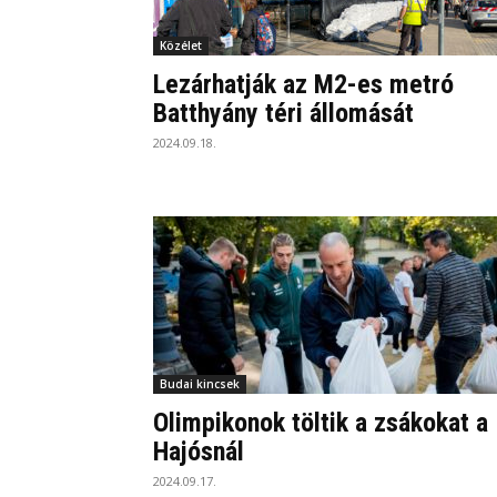
Közélet
Lezárhatják az M2-es metró
Batthyány téri állomását
2024.09.18.
Budai kincsek
Olimpikonok töltik a zsákokat a
Hajósnál
2024.09.17.