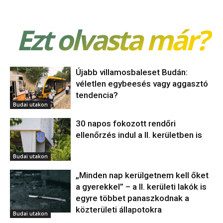
Ezt olvasta már?
Újabb villamosbaleset Budán:
véletlen egybeesés vagy aggasztó
tendencia?
Budai utakon
30 napos fokozott rendőri
ellenőrzés indul a II. kerületben is
Budai utakon
„Minden nap kerülgetnem kell őket
a gyerekkel” – a II. kerületi lakók is
egyre többet panaszkodnak a
közterületi állapotokra
Budai utakon