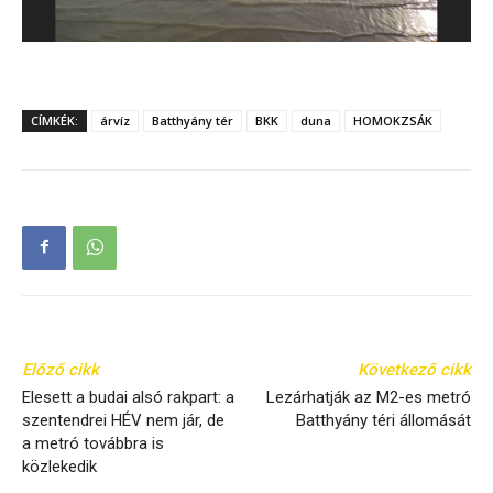
CÍMKÉK:
árvíz
Batthyány tér
BKK
duna
HOMOKZSÁK
Előző cikk
Következő cikk
Elesett a budai alsó rakpart: a
Lezárhatják az M2-es metró
szentendrei HÉV nem jár, de
Batthyány téri állomását
a metró továbbra is
közlekedik