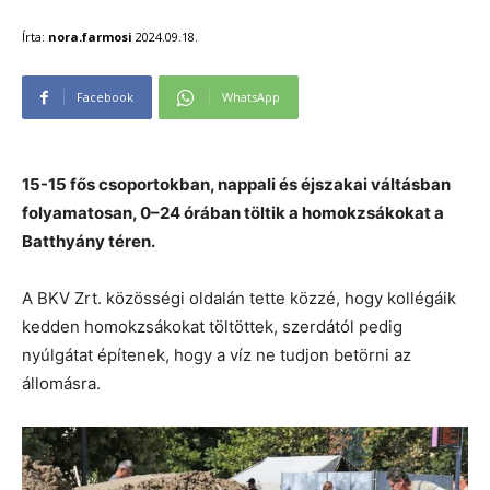
Írta:
nora.farmosi
2024.09.18.
Facebook
WhatsApp
15-15 fős csoportokban, nappali és éjszakai váltásban
folyamatosan, 0–24 órában töltik a homokzsákokat a
Batthyány téren.
A BKV Zrt. közösségi oldalán tette közzé, hogy kollégáik
kedden homokzsákokat töltöttek, szerdától pedig
nyúlgátat építenek, hogy a víz ne tudjon betörni az
állomásra.