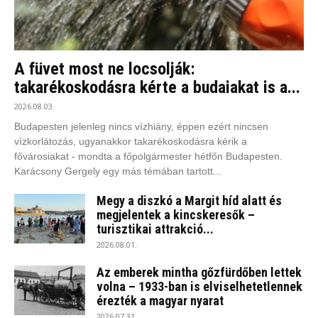
A füvet most ne locsolják:
takarékoskodásra kérte a budaiakat is a...
2026.08.03.
Budapesten jelenleg nincs vízhiány, éppen ezért nincsen
vízkorlátozás, ugyanakkor takarékoskodásra kérik a
fővárosiakat - mondta a főpolgármester hétfőn Budapesten.
Karácsony Gergely egy más témában tartott...
Megy a diszkó a Margit híd alatt és
megjelentek a kincskeresők –
turisztikai attrakció...
2026.08.01.
Az emberek mintha gőzfürdőben lettek
volna – 1933-ban is elviselhetetlennek
érezték a magyar nyarat
2026.07.31.