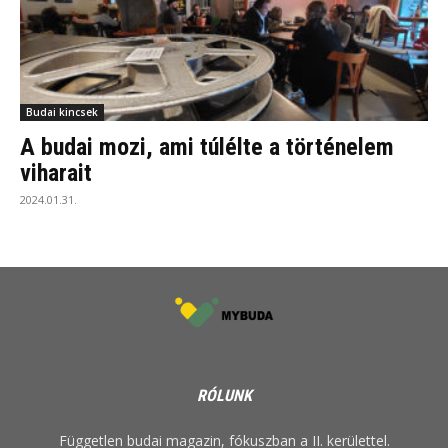
Budai kincsek
A budai mozi, ami túlélte a történelem
viharait
2024.01.31.
RÓLUNK
Független budai magazin, fókuszban a II. kerülettel.