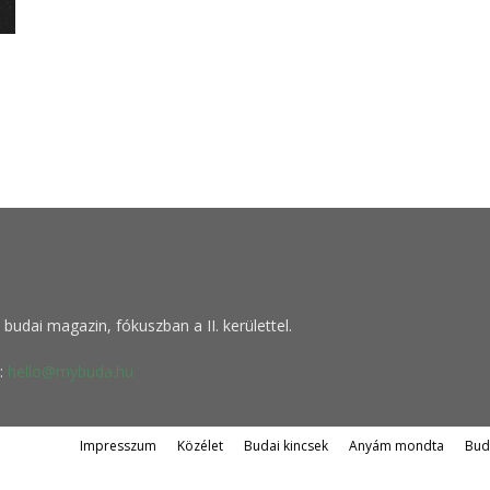
budai magazin, fókuszban a II. kerülettel.
:
hello@mybuda.hu
Impresszum
Közélet
Budai kincsek
Anyám mondta
Bud