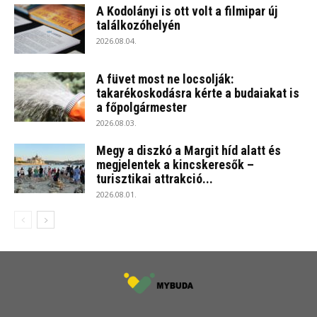
A Kodolányi is ott volt a filmipar új
találkozóhelyén
2026.08.04.
A füvet most ne locsolják:
takarékoskodásra kérte a budaiakat is
a főpolgármester
2026.08.03.
Megy a diszkó a Margit híd alatt és
megjelentek a kincskeresők –
turisztikai attrakció...
2026.08.01.