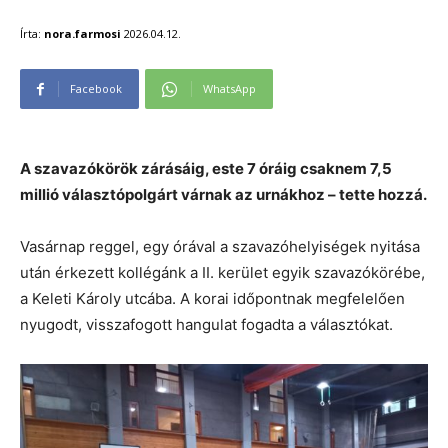
Írta:
nora.farmosi
2026.04.12.
Facebook
WhatsApp
A szavazókörök zárásáig, este 7 óráig csaknem 7,5
millió választópolgárt várnak az urnákhoz – tette hozzá.
Vasárnap reggel, egy órával a szavazóhelyiségek nyitása
után érkezett kollégánk a II. kerület egyik szavazókörébe,
a Keleti Károly utcába. A korai időpontnak megfelelően
nyugodt, visszafogott hangulat fogadta a választókat.