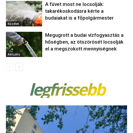
A füvet most ne locsolják:
takarékoskodásra kérte a
budaiakat is a főpolgármester
Közélet
Megugrott a budai vízfogyasztás a
hőségben, az ötszörösét locsolják
el a megszokott mennyiségnek
Aktuális
legfrissebb