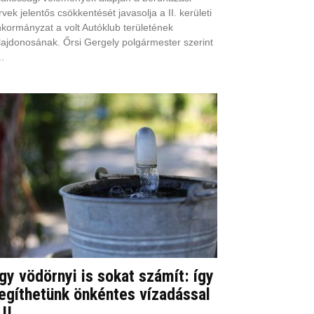
rvek jelentős csökkentését javasolja a II. kerületi
kormányzat a volt Autóklub területének
lajdonosának. Őrsi Gergely polgármester szerint
..
gy vödörnyi is sokat számít: így
egíthetünk önkéntes vízadással
II....