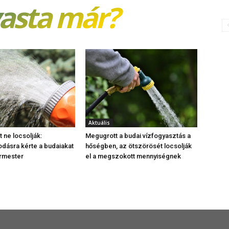
vasta már?
Aktuális
 ne locsolják:
Megugrott a budai vízfogyasztás a
dásra kérte a budaiakat
hőségben, az ötszörösét locsolják
ármester
el a megszokott mennyiségnek