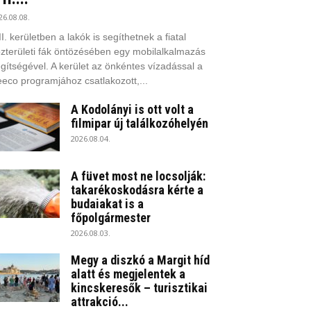
26.08.08.
II. kerületben a lakók is segíthetnek a fiatal
zterületi fák öntözésében egy mobilalkalmazás
gítségével. A kerület az önkéntes vízadással a
eco programjához csatlakozott,...
A Kodolányi is ott volt a
filmipar új találkozóhelyén
2026.08.04.
A füvet most ne locsolják:
takarékoskodásra kérte a
budaiakat is a
főpolgármester
2026.08.03.
Megy a diszkó a Margit híd
alatt és megjelentek a
kincskeresők – turisztikai
attrakció...