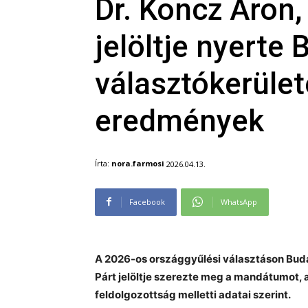
Dr. Koncz Áron,
jelöltje nyerte
választókerület
eredmények
Írta:
nora.farmosi
2026.04.13.
Facebook
WhatsApp
A 2026-os országgyűlési választáson Buda
Párt jelöltje szerezte meg a mandátumot, a
feldolgozottság melletti adatai szerint.