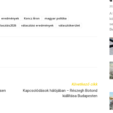
20
A 
eredmények
Koncz Áron
magyar politika
kö
se
lasztás2026
választási eredmények
választókerület
Be
Következő cikk
esen
Kapcsolódások hálójában – Részegh Botond
kiállítása Budapesten