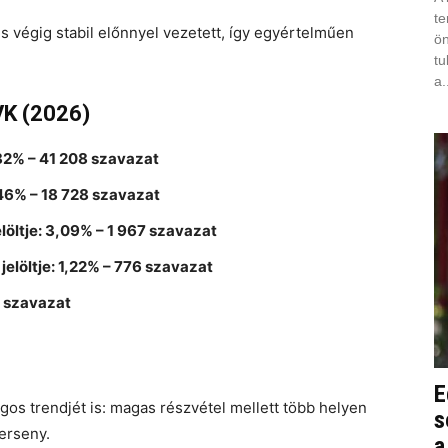
te
tes végig stabil előnnyel vezetett, így egyértelműen
ön
tu
a.
VK (2026)
4,82% – 41 208 szavazat
46% – 18 728 szavazat
öltje: 3,09% – 1 967 szavazat
jelöltje: 1,22% – 776 szavazat
5 szavazat
E
gos trendjét is: magas részvétel mellett több helyen
s
erseny.
a 