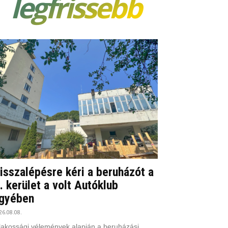
legfrissebb
isszalépésre kéri a beruházót a
I. kerület a volt Autóklub
gyében
26.08.08.
lakossági vélemények alapján a beruházási