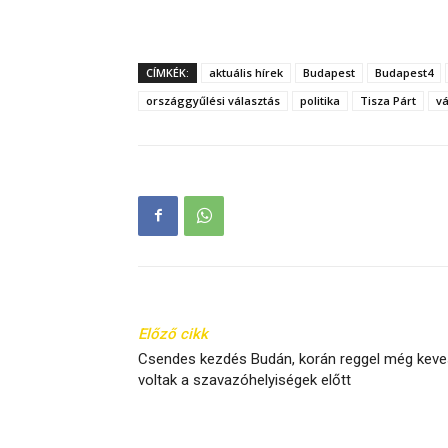
CÍMKÉK:
aktuális hírek
Budapest
Budapest4
országgyűlési választás
politika
Tisza Párt
vá
Előző cikk
Csendes kezdés Budán, korán reggel még kev
voltak a szavazóhelyiségek előtt