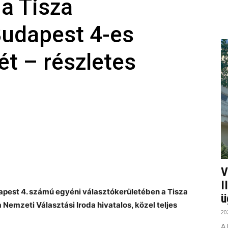
 a Tisza
 Budapest 4-es
ét – részletes
V
I
pest 4. számú egyéni választókerületében a Tisza
ü
 Nemzeti Választási Iroda hivatalos, közel teljes
20
A 