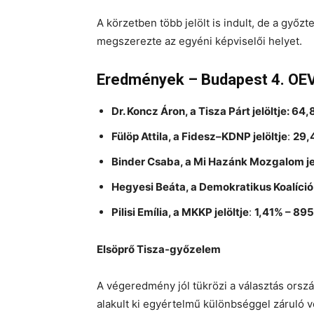
A körzetben több jelölt is indult, de a győz
megszerezte az egyéni képviselői helyet.
Eredmények – Budapest 4. OE
Dr. Koncz Áron, a Tisza Párt jelöltje: 6
Fülöp Attila, a Fidesz–KDNP jelöltje
:
29,
Binder Csaba, a Mi Hazánk Mozgalom jel
Hegyesi Beáta, a Demokratikus Koalíció 
Pilisi Emília, a MKKP jelöltje
:
1,41% – 89
Elsöprő Tisza-győzelem
A végeredmény jól tükrözi a választás orszá
alakult ki egyértelmű különbséggel záruló v