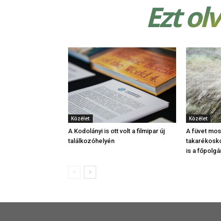
Ezt ol
Közélet
Közélet
A Kodolányi is ott volt a filmipar új
A füvet most
találkozóhelyén
takarékosko
is a főpolg