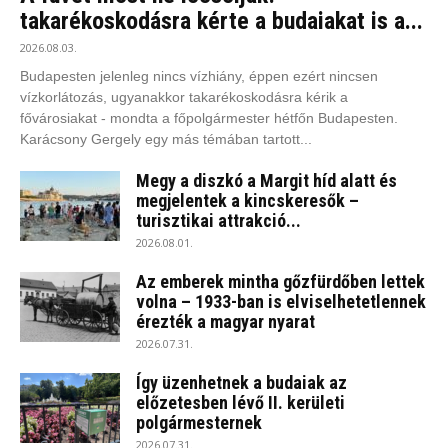
takarékoskodásra kérte a budaiakat is a...
2026.08.03.
Budapesten jelenleg nincs vízhiány, éppen ezért nincsen
vízkorlátozás, ugyanakkor takarékoskodásra kérik a
fővárosiakat - mondta a főpolgármester hétfőn Budapesten.
Karácsony Gergely egy más témában tartott...
Megy a diszkó a Margit híd alatt és
megjelentek a kincskeresők –
turisztikai attrakció...
2026.08.01.
Az emberek mintha gőzfürdőben lettek
volna – 1933-ban is elviselhetetlennek
érezték a magyar nyarat
2026.07.31.
Így üzenhetnek a budaiak az
előzetesben lévő II. kerületi
polgármesternek
2026.07.31.