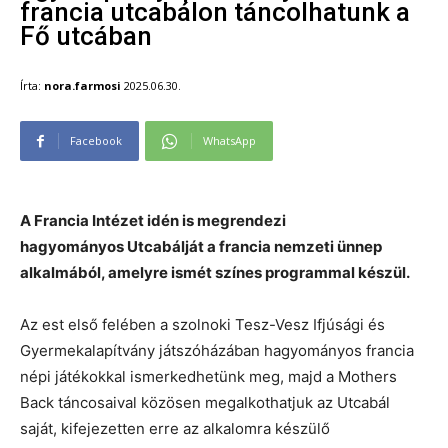
francia utcabálon táncolhatunk a
Fő utcában
Írta:
nora.farmosi
2025.06.30.
Facebook
WhatsApp
A Francia Intézet idén is megrendezi
hagyományos Utcabálját a francia nemzeti ünnep
alkalmából, amelyre ismét színes programmal készül.
Az est első felében a szolnoki Tesz-Vesz Ifjúsági és
Gyermekalapítvány játszóházában hagyományos francia
népi játékokkal ismerkedhetünk meg, majd a Mothers
Back táncosaival közösen megalkothatjuk az Utcabál
saját, kifejezetten erre az alkalomra készülő