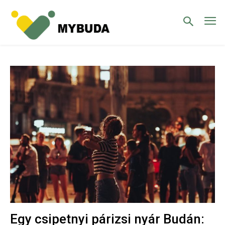
Egy csipetnyi párizsi nyár Budán: