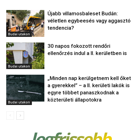
Újabb villamosbaleset Budán:
véletlen egybeesés vagy aggasztó
tendencia?
Budai utakon
30 napos fokozott rendőri
ellenőrzés indul a II. kerületben is
Budai utakon
„Minden nap kerülgetnem kell őket
a gyerekkel” – a II. kerületi lakók is
egyre többet panaszkodnak a
közterületi állapotokra
Budai utakon
legfrissebb