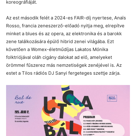
koreográfiáját.
Az est második felét a 2024-es FAIR-díj nyertese, Anaïs
Rosso, francia zeneszerző-előadó nyitja meg, elrepítve
minket a blues és az opera, az elektronika és a barokk
zene találkozására épülő hibrid zenei világába. Ezt
követően a Womex-életműdíjas Lakatos Mónika
folktriójával oláh cigány dalokat ad elő, amelyeket
örömmel fűszerez más nemzetiségek zenéjével is. Az
estet a Tilos rádiós DJ Sanyi fergeteges szettje zárja.