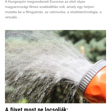
A Hungexpón megrendezett Eurocine az első olyan
magyarországi filmes szakkiállítás volt, amely egy helyen
mutatta be a filmgyártás, az utómunka, a stúdiótechnológia, a
virtuális...
A füvet most ne locsolják: